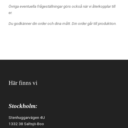
Övriga eventuella frågeställningar görs också när vi återkopplar till
er.
Du godkänner din order och dina mått. Din order går till produktion
.
Här finns vi
Stockholm:
Stenhuggarvägen 4U
1332 38 Saltsjö-Boo