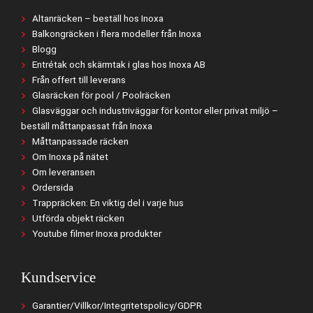
Altanräcken – beställ hos Inoxa
Balkongräcken i flera modeller från Inoxa
Blogg
Entrétak och skärmtak i glas hos Inoxa AB
Från offert till leverans
Glasräcken för pool / Poolräcken
Glasväggar och industriväggar för kontor eller privat miljö –
beställ måttanpassat från Inoxa
Måttanpassade räcken
Om Inoxa på nätet
Om leveransen
Ordersida
Trappräcken: En viktig del i varje hus
Utförda objekt räcken
Youtube filmer Inoxa produkter
Kundservice
Garantier/Villkor/Integritetspolicy/GDPR