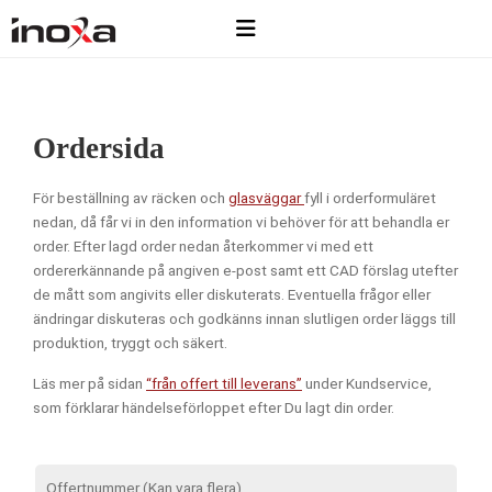
Ordersida
För beställning av räcken och
glasväggar
fyll i orderformuläret
nedan, då får vi in den information vi behöver för att behandla er
order. Efter lagd order nedan återkommer vi med ett
ordererkännande på angiven e-post samt ett CAD förslag utefter
de mått som angivits eller diskuterats. Eventuella frågor eller
ändringar diskuteras och godkänns innan slutligen order läggs till
produktion, tryggt och säkert.
Läs mer på sidan
“från offert till leverans”
under Kundservice,
som förklarar händelseförloppet efter Du lagt din order.
Offertnummer (Kan vara flera)