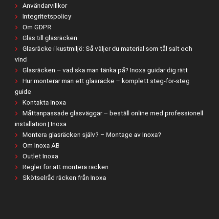
Användarvillkor
Integritetspolicy
Om GDPR
Glas till glasräcken
Glasräcke i kustmiljö: Så väljer du material som tål salt och
vind
Glasräcken – vad ska man tänka på? Inoxa guidar dig rätt
Hur monterar man ett glasräcke – komplett steg-för-steg
guide
Kontakta Inoxa
Måttanpassade glasväggar – beställ online med professionell
installation | Inoxa
Montera glasräcken själv? – Montage av Inoxa?
Om Inoxa AB
Outlet Inoxa
Regler för att montera räcken
Skötselråd räcken från Inoxa