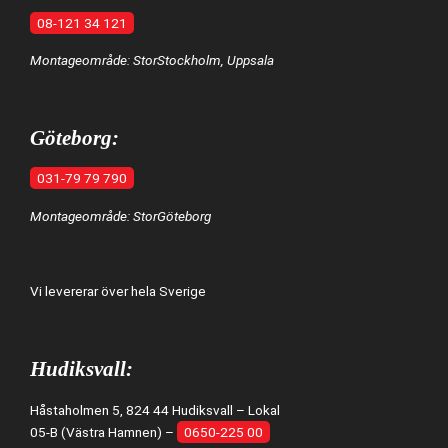
08-121 34 121
Montageområde: StorStockholm, Uppsala
Göteborg:
031-79 79 790
Montageområde: StorGöteborg
Vi levererar över hela Sverige
Hudiksvall:
Håstaholmen 5, 824 44 Hudiksvall – Lokal
05-B (Västra Hamnen) –
0650-225 00