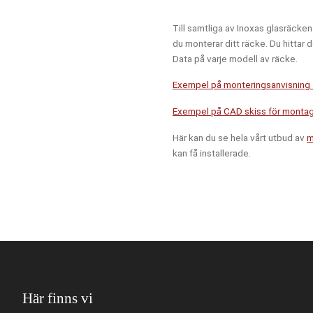
Juni 2027
Till samtliga av Inoxas glasräcken
Vecka
Sta
du monterar ditt räcke. Du hitta
Data på varje modell av räcke.
Exempel på monteringsanvisning
Exempel på CAD skiss för montag
Här kan du se hela vårt utbud av
m
kan få installerade.
Här finns vi