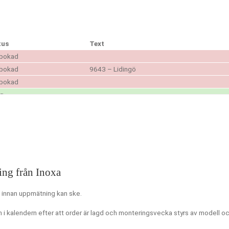
tus
Text
bokad
bokad
9643 – Lidingö
bokad
ig
tus
Text
ig
ing från Inoxa
ig
ig
t innan uppmätning kan ske.
ig
i kalendern efter att order är lagd och monteringsvecka styrs av modell oc