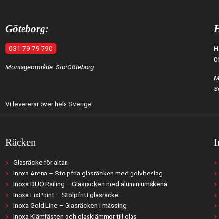
Göteborg:
H
031-79 79 790
H
0
Montageområde: StorGöteborg
M
S
Vi levererar över hela Sverige
Räcken
I
Glasräcke för altan
Inoxa Arena – Stolpfria glasräcken med golvbeslag
Inoxa DUO Railing – Glasräcken med aluminiumskena
Inoxa FixPoint – Stolpfritt glasräcke
Inoxa Gold Line – Glasräcken i mässing
Inoxa Klämfästen och glasklämmor till glas