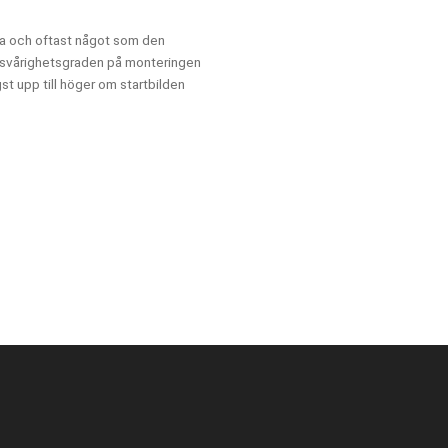
ra och oftast något som den
tt svårighetsgraden på monteringen
st upp till höger om startbilden