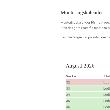
Monteringskalender
Monteringskalender för montage. 
utan det görs i samråd med oss nä
Läs mer längre ner på sidan om m
Augusti 2026
Vecka
Sta
32
Upp
33
Led
34
Led
35
Led
36
Led