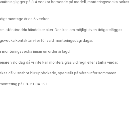
ppmätning ligger på 3-4 veckor beroende på modell, monteringsvecka bokas
tus
Text
ig
ärdigt montage är ca 6 veckor.
ig
m oförutsedda händelser sker. Den kan om möjligt även tidigareläggas.
ig
ig
svecka kontaktar vi er för vald monteringsdag/dagar.
ig
är monteringsvecka innan en order är lagd
nare vald dag då vi inte kan montera glas vid regn eller starka vindar.
skas då vi snabbt blir uppbokade, speciellt på våren inför sommaren.
tus
Text
bokad
0000
 montering på 08- 21 34 121
bokad
0000
bokad
Stängt
bokad
Stängt