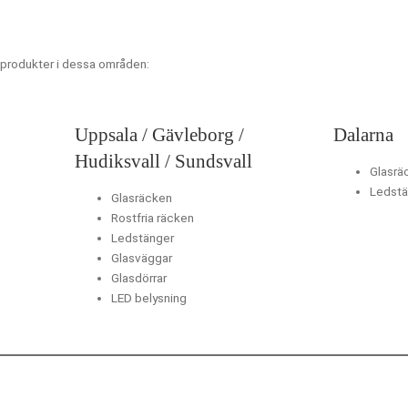
 produkter i dessa områden:
Uppsala / Gävleborg /
Dalarna
Hudiksvall / Sundsvall
Glasrä
Ledstä
Glasräcken
Rostfria räcken
Ledstänger
Glasväggar
Glasdörrar
LED belysning