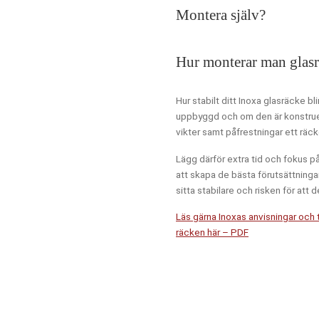
Vecka
Sta
Montera själv?
Februari 2027
Hur monterar man glas
Vecka
Sta
Hur stabilt ditt Inoxa glasräcke bli
Mars 2027
uppbyggd och om den är konstruera
vikter samt påfrestningar ett räc
Vecka
Sta
Lägg därför extra tid och fokus p
att skapa de bästa förutsättninga
April 2027
sitta stabilare och risken för att d
Vecka
Sta
Läs gärna Inoxas anvisningar och t
räcken här – PDF
Maj 2027
Vecka
Sta