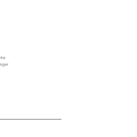
cke
nger