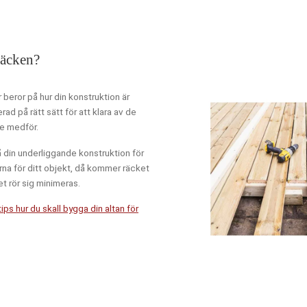
tus
Text
räcken?
tus
Text
r beror på hur din konstruktion är
d på rätt sätt för att klara av de
ke medför.
tus
Text
å din underliggande konstruktion för
rna för ditt objekt, då kommer räcket
et rör sig minimeras.
tus
Text
ips hur du skall bygga din altan för
tus
Text