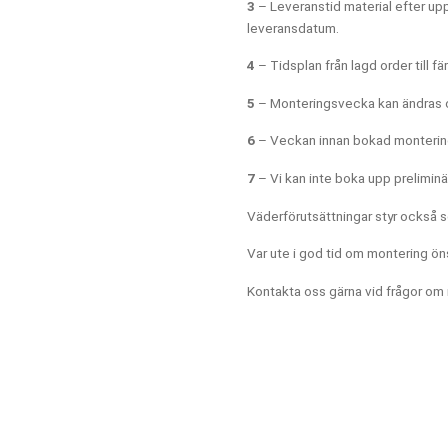
3
– Leveranstid material efter u
leveransdatum.
Vecka
Sta
45
Led
4
– Tidsplan från lagd order till f
46
Led
5
– Monteringsvecka kan ändras o
47
Led
48
Led
6
– Veckan innan bokad montering
49
Led
7
– Vi kan inte boka upp prelimin
December 2026
Väderförutsättningar styr också se
Var ute i god tid om montering ön
Vecka
Sta
50
Upp
Kontakta oss gärna vid frågor om
51
Upp
52
Upp
53
Upp
Januari 2027