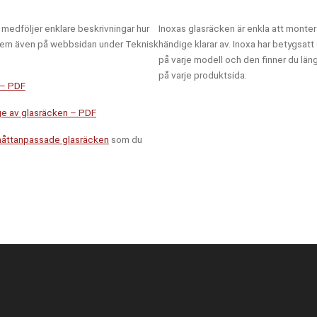
 medföljer enklare beskrivningar hur
Inoxas glasräcken är enkla att monte
tus
Text
r dem även på webbsidan under Teknisk
händige klarar av. Inoxa har betygsa
på varje modell och den finner du läng
på varje produktsida.
 – PDF
e av glasräcken – PDF
åttanpassade glasräcken
som du