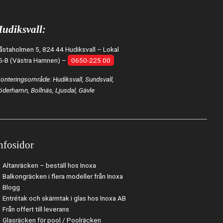
udiksvall:
åstaholmen 5, 824 44 Hudiksvall – Lokal
5-B (Västra Hamnen) –
0650-225 00
onteringsområde: Hudiksvall, Sundsvall,
öderhamn, Bollnäs, Ljusdal, Gävle
nfosidor
Altanräcken – beställ hos Inoxa
Balkongräcken i flera modeller från Inoxa
Blogg
Entrétak och skärmtak i glas hos Inoxa AB
Från offert till leverans
Glasräcken för pool / Poolräcken