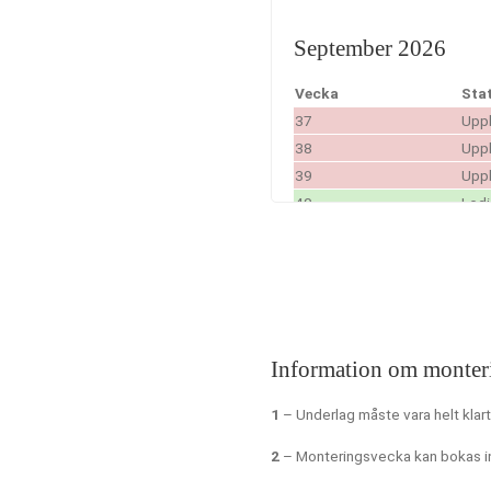
September 2026
Vecka
Sta
37
Upp
38
Upp
39
Upp
40
Led
Oktober 2026
Vecka
Sta
41
Led
Information om monter
42
Led
43
Led
1
– Underlag måste vara helt klar
44
Led
2
– Monteringsvecka kan bokas in 
November 2026