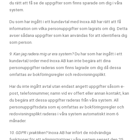
du rätt att få se de uppgifter som finns sparade om dig i våra
system.
Du som har ingått i ett kundavtal med Inoxa AB har rätt att få
information om vilka personuppgifter som lagrats om dig. Detta
avser sådana uppgifter som kan användas för att identifiera dig
som person.
9. Kan jag radera mig ur era system?
Du har som har ingått i ett
kundavtal/order med Inoxa AB kan inte begära att dina
personuppgifter raderas som finns lagrade om dig då dessa
omfattas av bokföringsregler och redovisningsplikt.
Har du inte ingått avtal utan endast angett uppgifter såsom e-
post, telefonnummer, namn vid ev offert eller annan kontakt, kan
du begära att dessa uppgifter raderas från våra system. All
personuppgiftsdata som ej omfattas av bokföringsregler och
redovisningsplikt raderas i våra system automatiskt inom 6
månader.
10. GDPR i praktiken?
Inoxa AB har infört de nödvändiga
funktioner för att administratörer i våra system senast den 25