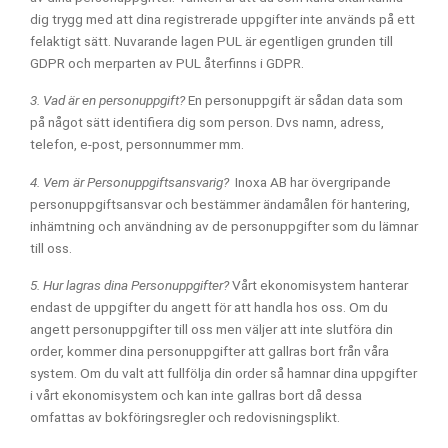
dig trygg med att dina registrerade uppgifter inte används på ett
felaktigt sätt. Nuvarande lagen PUL är egentligen grunden till
GDPR och merparten av PUL återfinns i GDPR.
3. Vad är en personuppgift?
En personuppgift är sådan data som
på något sätt identifiera dig som person. Dvs namn, adress,
telefon, e-post, personnummer mm.
4. Vem är Personuppgiftsansvarig?
Inoxa AB har övergripande
personuppgiftsansvar och bestämmer ändamålen för hantering,
inhämtning och användning av de personuppgifter som du lämnar
till oss.
5. Hur lagras dina Personuppgifter?
Vårt ekonomisystem hanterar
endast de uppgifter du angett för att handla hos oss. Om du
angett personuppgifter till oss men väljer att inte slutföra din
order, kommer dina personuppgifter att gallras bort från våra
system. Om du valt att fullfölja din order så hamnar dina uppgifter
i vårt ekonomisystem och kan inte gallras bort då dessa
omfattas av bokföringsregler och redovisningsplikt.