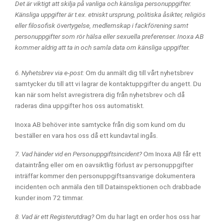
Det är viktigt att skilja på vanliga och känsliga personuppgifter.
Känsliga uppgifter är t.ex. etniskt ursprung, politiska åsikter, religiös
eller filosofisk övertygelse, medlemskap i fackförening samt
personuppgifter som rör hälsa eller sexuella preferenser. Inoxa AB
kommer aldrig att ta in och samla data om känsliga uppgifter.
6. Nyhetsbrev via e-post:
Om du anmält dig till vårt nyhetsbrev
samtycker du till att vi lagrar de kontaktuppgifter du angett. Du
kan när som helst avregistrera dig från nyhetsbrev och då
raderas dina uppgifter hos oss automatiskt.
Inoxa AB behöver inte samtycke från dig som kund om du
beställer en vara hos oss då ett kundavtal ingås.
7. Vad händer vid en Personuppgiftsincident?
Om Inoxa AB får ett
dataintrång eller om en oavsiktlig förlust av personuppgifter
inträffar kommer den personuppgiftsansvarige dokumentera
incidenten och anmäla den till Datainspektionen och drabbade
kunder inom 72 timmar.
8. Vad är ett Registerutdrag?
Om du har lagt en order hos oss har