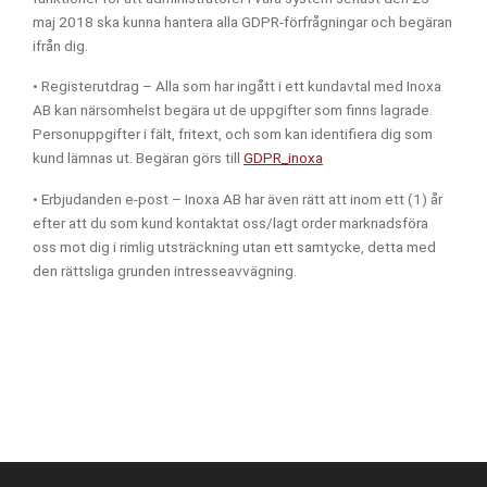
maj 2018 ska kunna hantera alla GDPR-förfrågningar och begäran
ifrån dig.
• Registerutdrag – Alla som har ingått i ett kundavtal med Inoxa
AB kan närsomhelst begära ut de uppgifter som finns lagrade.
Personuppgifter i fält, fritext, och som kan identifiera dig som
kund lämnas ut. Begäran görs till
GDPR_inoxa
• Erbjudanden e-post – Inoxa AB har även rätt att inom ett (1) år
efter att du som kund kontaktat oss/lagt order marknadsföra
oss mot dig i rimlig utsträckning utan ett samtycke, detta med
den rättsliga grunden intresseavvägning.