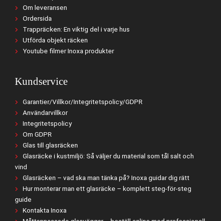
Om leveransen
Ordersida
Trappräcken: En viktig del i varje hus
Utförda objekt räcken
Youtube filmer Inoxa produkter
Kundservice
Garantier/Villkor/Integritetspolicy/GDPR
Användarvillkor
Integritetspolicy
Om GDPR
Glas till glasräcken
Glasräcke i kustmiljö: Så väljer du material som tål salt och
vind
Glasräcken – vad ska man tänka på? Inoxa guidar dig rätt
Hur monterar man ett glasräcke – komplett steg-för-steg
guide
Kontakta Inoxa
Måttanpassade glasväggar – beställ online med professionell