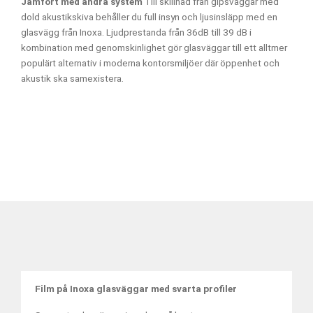
Jämfört med andra system
Till skillnad från gipsväggar med
dold akustikskiva behåller du full insyn och ljusinsläpp med en
glasvägg från Inoxa.
Ljudprestanda från 36dB till 39 dB i
kombination med genomskinlighet gör glasväggar till ett alltmer
populärt alternativ i moderna
kontorsmiljöer där öppenhet och
akustik ska samexistera.
Film på Inoxa glasväggar med svarta profiler