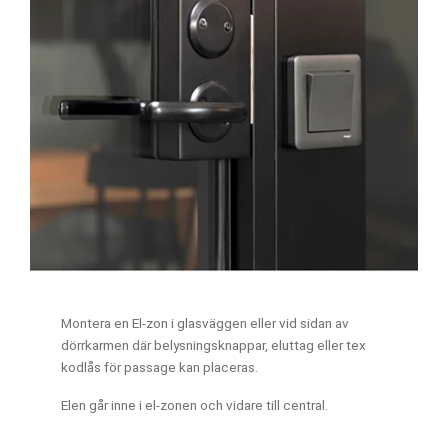
Montera en El-zon i glasväggen eller vid sidan av
dörrkarmen där belysningsknappar, eluttag eller tex
kodlås för passage kan placeras.
Elen går inne i el-zonen och vidare till central.