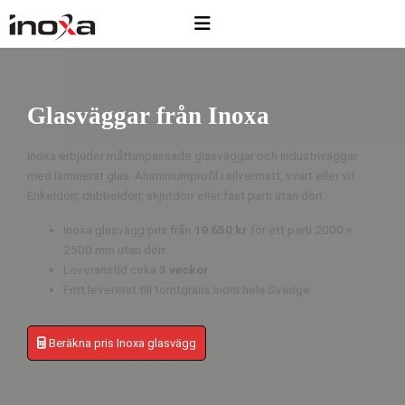
Glasväggar från Inoxa
Inoxa erbjuder måttanpassade glasväggar och industriväggar
med laminerat glas. Aluminiumprofil i silvermatt, svart eller vit.
Enkeldörr, dubbeldörr, skjutdörr eller fast parti utan dörr.
Inoxa glasvägg pris från
19 650 kr
för ett parti 2000 ×
2500 mm utan dörr
Leveranstid cirka
3 veckor
Fritt levererat till tomtgräns inom hela Sverige
Beräkna pris Inoxa glasvägg