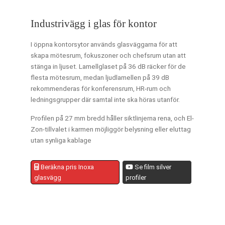
Industrivägg i glas för kontor
I öppna kontorsytor används glasväggarna för att
skapa mötesrum, fokuszoner och chefsrum utan att
stänga in ljuset. Lamellglaset på 36 dB räcker för de
flesta mötesrum, medan ljudlamellen på 39 dB
rekommenderas för konferensrum, HR-rum och
ledningsgrupper där samtal inte ska höras utanför.
Profilen på 27 mm bredd håller siktlinjerna rena, och El-
Zon-tillvalet i karmen möjliggör belysning eller eluttag
utan synliga kablage
Beräkna pris Inoxa
Se film silver
glasvägg
profiler