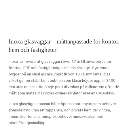
Inoxa glasväggar – måttanpassade för kontor,
hem och fastigheter
Inoxa har levererat glasväggar i över 17 år till privatpersoner,
företag, BRF och fastighetsägare i hela Sverige. Systemet
bygger på en smal aluminiumprofil och 10,76 mm lamellglas,
vilket ger en stabil konstruktion som klarar höjder upp till 3100
mm utan mellanstöd. Varje parti tillverkas på millimetern efter de
mått som matas in i Inoxas onlinekalkylator eller en CAD-skiss.
Inoxa glasväggar passar både öppna kontorsytor som behöver
zonindelning utan att tappa ljus, och privata hem där vinrum,
hemmakontor eller burspråk behöver rumsavdelas med
bibehållen ljusinsläpp.