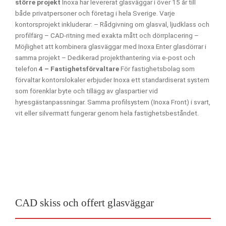
större projekt
Inoxa har levererat glasväggar i över 15 år till
både privatpersoner och företag i hela Sverige. Varje
kontorsprojekt inkluderar:
– Rådgivning om glasval, ljudklass och
profilfärg
– CAD-ritning med exakta mått och dörrplacering
–
Möjlighet att kombinera glasväggar med Inoxa Enter glasdörrar i
samma projekt
– Dedikerad projekthantering via e-post och
telefon
4 – Fastighetsförvaltare
För fastighetsbolag som
förvaltar kontorslokaler erbjuder Inoxa ett standardiserat system
som förenklar byte och tillägg av glaspartier vid
hyresgästanpassningar. Samma profilsystem (Inoxa Front) i svart,
vit eller silvermatt fungerar genom hela fastighetsbeståndet.
CAD skiss och offert glasväggar