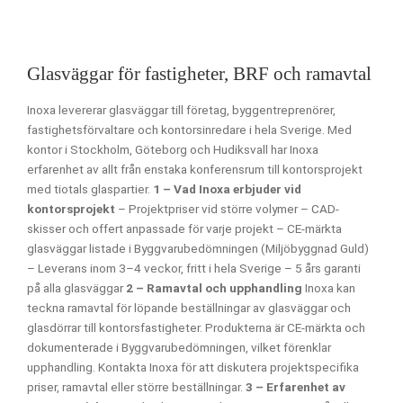
Glasväggar för fastigheter, BRF och ramavtal
Inoxa levererar glasväggar till företag, byggentreprenörer,
fastighetsförvaltare och kontorsinredare i hela Sverige.
Med
kontor i Stockholm, Göteborg och Hudiksvall har Inoxa
erfarenhet av allt från enstaka konferensrum till kontorsprojekt
med tiotals glaspartier.
1 – Vad Inoxa erbjuder vid
kontorsprojekt
– Projektpriser vid större volymer
– CAD-
skisser och offert anpassade för varje projekt
– CE-märkta
glasväggar listade i Byggvarubedömningen (Miljöbyggnad Guld)
– Leverans inom 3–4 veckor, fritt i hela Sverige
– 5 års garanti
på alla glasväggar
2 – Ramavtal och upphandling
Inoxa kan
teckna ramavtal för löpande beställningar av glasväggar och
glasdörrar till kontorsfastigheter. Produkterna är CE-märkta och
dokumenterade i Byggvarubedömningen, vilket förenklar
upphandling.
Kontakta Inoxa för att diskutera projektspecifika
priser, ramavtal eller större beställningar.
3 – Erfarenhet av