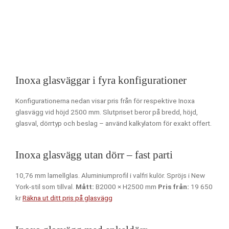
Inoxa glasväggar i fyra konfigurationer
Konfigurationerna nedan visar pris från för respektive Inoxa
glasvägg vid höjd 2500 mm. Slutpriset beror på bredd, höjd,
glasval, dörrtyp och beslag – använd kalkylatorn för exakt offert.
Inoxa glasvägg utan dörr – fast parti
10,76 mm lamellglas. Aluminiumprofil i valfri kulör. Spröjs i New
York-stil som tillval.
Mått:
B2000 × H2500 mm
Pris från:
19 650
kr
Räkna ut ditt pris på glasvägg