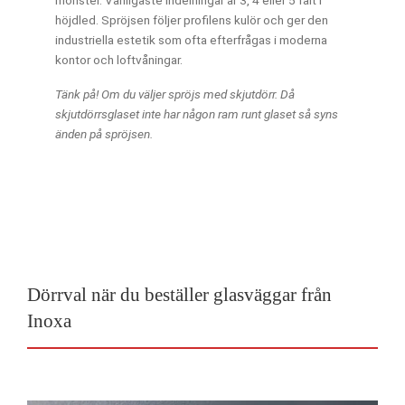
mönster. Vanligaste indelningar är 3, 4 eller 5 fält i
höjdled. Spröjsen följer profilens kulör och ger den
industriella estetik som ofta efterfrågas i moderna
kontor och loftvåningar.
Tänk på! Om du väljer spröjs med skjutdörr. Då
skjutdörrsglaset inte har någon ram runt glaset så syns
änden på spröjsen.
Dörrval när du beställer glasväggar från
Inoxa