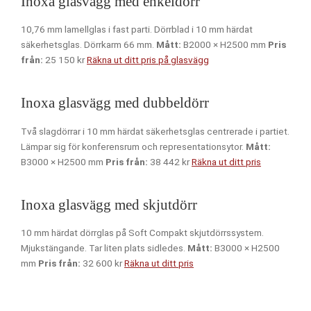
Inoxa glasvägg med enkeldörr
10,76 mm lamellglas i fast parti. Dörrblad i 10 mm härdat
säkerhetsglas. Dörrkarm 66 mm.
Mått:
B2000 × H2500 mm
Pris
från:
25 150 kr
Räkna ut ditt pris på glasvägg
Inoxa glasvägg med dubbeldörr
Två slagdörrar i 10 mm härdat säkerhetsglas centrerade i partiet.
Lämpar sig för konferensrum och representationsytor.
Mått:
B3000 × H2500 mm
Pris från:
38 442 kr
Räkna ut ditt pris
Inoxa glasvägg med skjutdörr
10 mm härdat dörrglas på Soft Compakt skjutdörrssystem.
Mjukstängande. Tar liten plats sidledes.
Mått:
B3000 × H2500
mm
Pris från:
32 600 kr
Räkna ut ditt pris