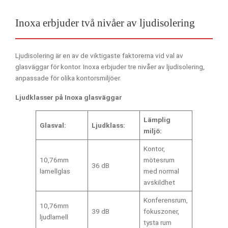
Inoxa erbjuder två nivåer av ljudisolering
Ljudisolering är en av de viktigaste faktorerna vid val av
glasväggar för kontor. Inoxa erbjuder tre nivåer av ljudisolering,
anpassade för olika kontorsmiljöer.
Ljudklasser på Inoxa glasväggar
Lämplig
Glasval:
Ljudklass:
miljö:
Kontor,
10,76mm
mötesrum
36 dB
lamellglas
med normal
avskildhet
Konferensrum,
10,76mm
39 dB
fokuszoner,
ljudlamell
tysta rum