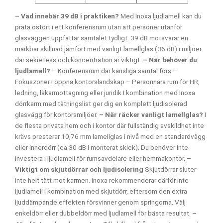
– Vad innebär 39 dB i praktiken?
Med Inoxa ljudlamell kan du
prata ostört i ett konferensrum utan att personer utanför
glasväggen uppfattar samtalet tydligt. 39 dB motsvarar en
märkbar skillnad jämfört med vanligt lamellglas (36 dB) i miljöer
där sekretess och koncentration är viktigt.
– När behöver du
ljudlamell?
– Konferensrum där känsliga samtal förs
–
Fokuszoner i öppna kontorslandskap
– Personnära rum för HR,
ledning, läkarmottagning eller juridik
I kombination med Inoxa
dörrkarm med tätningslist ger dig en komplett ljudisolerad
glasvägg för kontorsmiljöer.
– När räcker vanligt lamellglas?
I
de flesta privata hem och i kontor där fullständig avskildhet inte
krävs presterar 10,76 mm lamellglas i nivå med en standardvägg
eller innerdörr (ca 30 dB i monterat skick). Du behöver inte
investera i ljudlamell för rumsavdelare eller hemmakontor.
–
Viktigt om skjutdörrar och ljudisolering
Skjutdörrar sluter
inte helt tätt mot karmen. Inoxa rekommenderar därför inte
ljudlamell i kombination med skjutdörr, eftersom den extra
ljuddämpande effekten försvinner genom springorna. Välj
enkeldörr eller dubbeldörr med ljudlamell för bästa resultat.
–