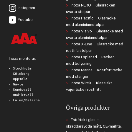
Inoxa NERO – Glasräcken
Instagram
svarta stolpar
Inoxa Pacific – Glasräcke
Youtube
med aluminiumstolpar
Inoxa Visivo – Glasräcke med
svarta aluminiumstolpar
Inoxa X-Line – Glasräcke med
rostfria stolpar
Inoxa Esplanad – Räcken
Inoxa monterar:
med belysning
- Stockholm
Inoxa Marina – Rostfritt räcke
- Göteborg
med stänger
- Uppsala
Inoxa WireX – Klassiskt
- Gävle
vajerräcke i rostfritt
- Sundsvall
- Hudiksvall
- Falun/Dalarna
Övriga produkter
Entrétak i glas –
skräddarsydda mått, CE-märkta,