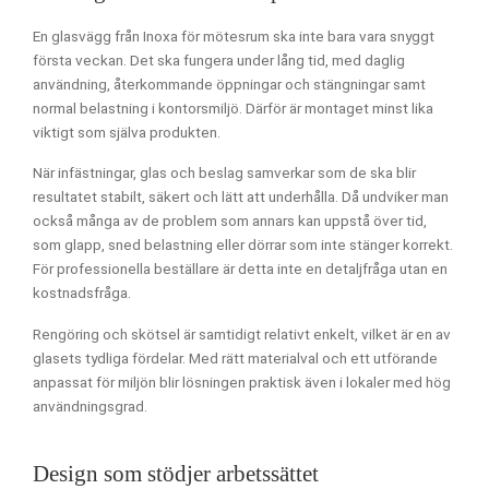
En glasvägg från Inoxa för mötesrum ska inte bara vara snyggt
första veckan. Det ska fungera under lång tid, med daglig
användning, återkommande öppningar och stängningar samt
normal belastning i kontorsmiljö. Därför är montaget minst lika
viktigt som själva produkten.
När infästningar, glas och beslag samverkar som de ska blir
resultatet stabilt, säkert och lätt att underhålla. Då undviker man
också många av de problem som annars kan uppstå över tid,
som glapp, sned belastning eller dörrar som inte stänger korrekt.
För professionella beställare är detta inte en detaljfråga utan en
kostnadsfråga.
Rengöring och skötsel är samtidigt relativt enkelt, vilket är en av
glasets tydliga fördelar. Med rätt materialval och ett utförande
anpassat för miljön blir lösningen praktisk även i lokaler med hög
användningsgrad.
Design som stödjer arbetssättet