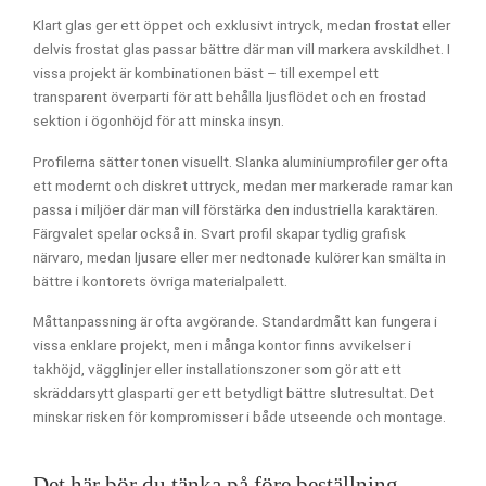
Klart glas ger ett öppet och exklusivt intryck, medan frostat eller
delvis frostat glas passar bättre där man vill markera avskildhet. I
vissa projekt är kombinationen bäst – till exempel ett
transparent överparti för att behålla ljusflödet och en frostad
sektion i ögonhöjd för att minska insyn.
Profilerna sätter tonen visuellt. Slanka aluminiumprofiler ger ofta
ett modernt och diskret uttryck, medan mer markerade ramar kan
passa i miljöer där man vill förstärka den industriella karaktären.
Färgvalet spelar också in. Svart profil skapar tydlig grafisk
närvaro, medan ljusare eller mer nedtonade kulörer kan smälta in
bättre i kontorets övriga materialpalett.
Måttanpassning är ofta avgörande. Standardmått kan fungera i
vissa enklare projekt, men i många kontor finns avvikelser i
takhöjd, vägglinjer eller installationszoner som gör att ett
skräddarsytt glasparti ger ett betydligt bättre slutresultat. Det
minskar risken för kompromisser i både utseende och montage.
Det här bör du tänka på före beställning