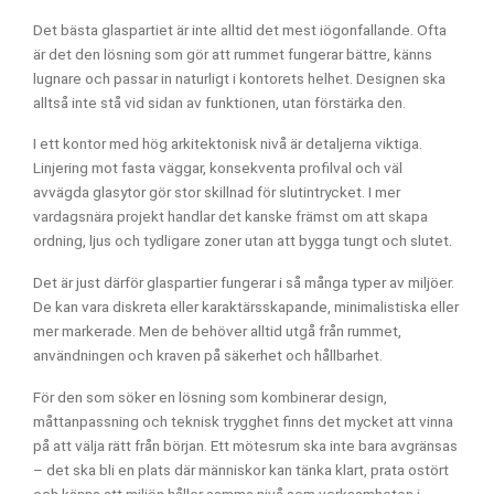
Det bästa glaspartiet är inte alltid det mest iögonfallande. Ofta
är det den lösning som gör att rummet fungerar bättre, känns
lugnare och passar in naturligt i kontorets helhet. Designen ska
alltså inte stå vid sidan av funktionen, utan förstärka den.
I ett kontor med hög arkitektonisk nivå är detaljerna viktiga.
Linjering mot fasta väggar, konsekventa profilval och väl
avvägda glasytor gör stor skillnad för slutintrycket. I mer
vardagsnära projekt handlar det kanske främst om att skapa
ordning, ljus och tydligare zoner utan att bygga tungt och slutet.
Det är just därför glaspartier fungerar i så många typer av miljöer.
De kan vara diskreta eller karaktärsskapande, minimalistiska eller
mer markerade. Men de behöver alltid utgå från rummet,
användningen och kraven på säkerhet och hållbarhet.
För den som söker en lösning som kombinerar design,
måttanpassning och teknisk trygghet finns det mycket att vinna
på att välja rätt från början. Ett mötesrum ska inte bara avgränsas
– det ska bli en plats där människor kan tänka klart, prata ostört
och känna att miljön håller samma nivå som verksamheten i