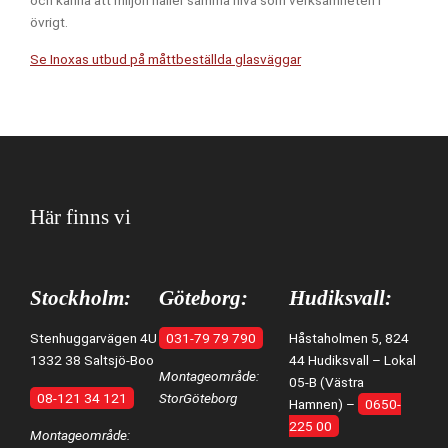
övrigt.
Se Inoxas utbud på måttbeställda glasväggar
Här finns vi
Stockholm:
Göteborg:
Hudiksvall:
Stenhuggarvägen 4U
031-79 79 790
Håstaholmen 5, 824
1332 38 Saltsjö-Boo
44 Hudiksvall – Lokal
Montageområde:
05-B (Västra
08-121 34 121
StorGöteborg
Hamnen) –
0650-
225 00
Montageområde: