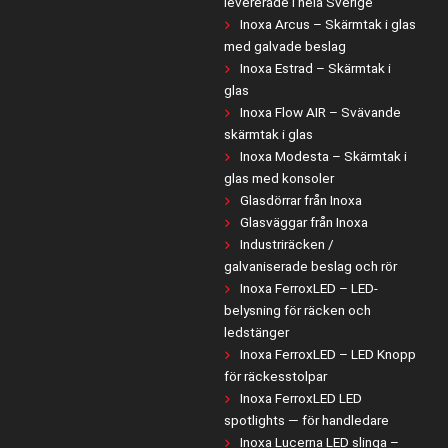
levererade i hela Sverige
Inoxa Arcus – Skärmtak i glas
med galvade beslag
Inoxa Estrad – Skärmtak i
glas
Inoxa Flow AIR – Svävande
skärmtak i glas
Inoxa Modesta – Skärmtak i
glas med konsoler
Glasdörrar från Inoxa
Glasväggar från Inoxa
Industriräcken /
galvaniserade beslag och rör
Inoxa FerroxLED – LED-
belysning för räcken och
ledstänger
Inoxa FerroxLED – LED Knopp
för räckesstolpar
Inoxa FerroxLED LED
spotlights — för handledare
Inoxa Lucerna LED slinga –