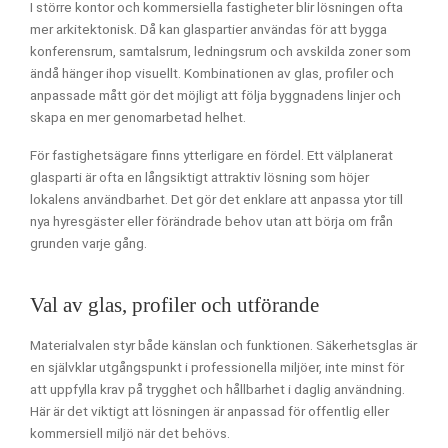
I större kontor och kommersiella fastigheter blir lösningen ofta
mer arkitektonisk. Då kan glaspartier användas för att bygga
konferensrum, samtalsrum, ledningsrum och avskilda zoner som
ändå hänger ihop visuellt. Kombinationen av glas, profiler och
anpassade mått gör det möjligt att följa byggnadens linjer och
skapa en mer genomarbetad helhet.
För fastighetsägare finns ytterligare en fördel. Ett välplanerat
glasparti är ofta en långsiktigt attraktiv lösning som höjer
lokalens användbarhet. Det gör det enklare att anpassa ytor till
nya hyresgäster eller förändrade behov utan att börja om från
grunden varje gång.
Val av glas, profiler och utförande
Materialvalen styr både känslan och funktionen. Säkerhetsglas är
en självklar utgångspunkt i professionella miljöer, inte minst för
att uppfylla krav på trygghet och hållbarhet i daglig användning.
Här är det viktigt att lösningen är anpassad för offentlig eller
kommersiell miljö när det behövs.