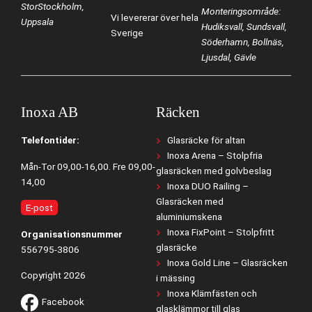
StorStockholm,
Monteringsområde:
Vi levererar över hela
Uppsala
Hudiksvall, Sundsvall,
Sverige
Söderhamn, Bollnäs,
Ljusdal, Gävle
Inoxa AB
Räcken
Telefontider:
Glasräcke för altan
Inoxa Arena – Stolpfria
Mån-Tor 09,00-16,00. Fre 09,00-
glasräcken med golvbeslag
14,00
Inoxa DUO Railing –
Glasräcken med
E-post
aluminiumskena
Inoxa FixPoint – Stolpfritt
Organisationsnummer
glasräcke
556795-3806
Inoxa Gold Line – Glasräcken
Copyright 2026
i mässing
Inoxa Klämfästen och
Facebook
glasklämmor till glas