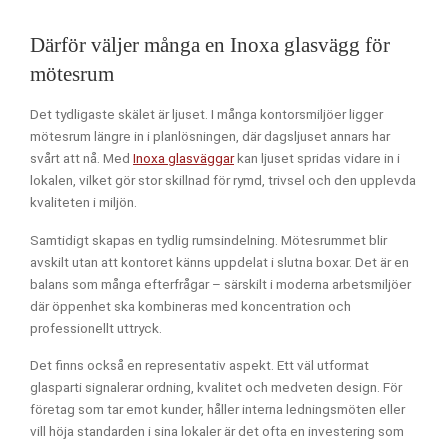
Därför väljer många en Inoxa glasvägg för
mötesrum
Det tydligaste skälet är ljuset. I många kontorsmiljöer ligger
mötesrum längre in i planlösningen, där dagsljuset annars har
svårt att nå. Med
Inoxa glasväggar
kan ljuset spridas vidare in i
lokalen, vilket gör stor skillnad för rymd, trivsel och den upplevda
kvaliteten i miljön.
Samtidigt skapas en tydlig rumsindelning. Mötesrummet blir
avskilt utan att kontoret känns uppdelat i slutna boxar. Det är en
balans som många efterfrågar – särskilt i moderna arbetsmiljöer
där öppenhet ska kombineras med koncentration och
professionellt uttryck.
Det finns också en representativ aspekt. Ett väl utformat
glasparti signalerar ordning, kvalitet och medveten design. För
företag som tar emot kunder, håller interna ledningsmöten eller
vill höja standarden i sina lokaler är det ofta en investering som