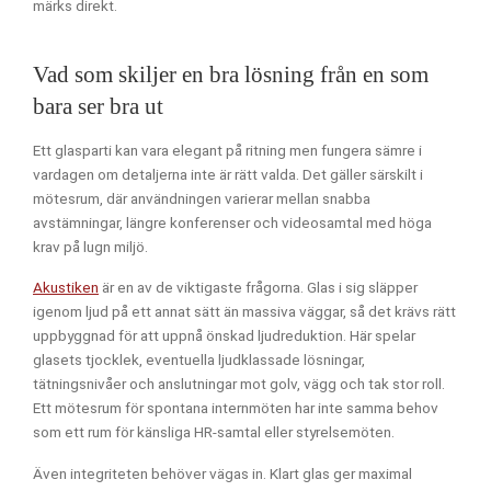
märks direkt.
Vad som skiljer en bra lösning från en som
bara ser bra ut
Ett glasparti kan vara elegant på ritning men fungera sämre i
vardagen om detaljerna inte är rätt valda. Det gäller särskilt i
mötesrum, där användningen varierar mellan snabba
avstämningar, längre konferenser och videosamtal med höga
krav på lugn miljö.
Akustiken
är en av de viktigaste frågorna. Glas i sig släpper
igenom ljud på ett annat sätt än massiva väggar, så det krävs rätt
uppbyggnad för att uppnå önskad ljudreduktion. Här spelar
glasets tjocklek, eventuella ljudklassade lösningar,
tätningsnivåer och anslutningar mot golv, vägg och tak stor roll.
Ett mötesrum för spontana internmöten har inte samma behov
som ett rum för känsliga HR-samtal eller styrelsemöten.
Även integriteten behöver vägas in. Klart glas ger maximal