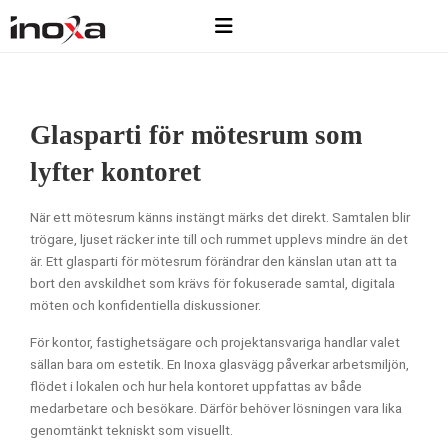
Glasparti för mötesrum som
lyfter kontoret
När ett mötesrum känns instängt märks det direkt. Samtalen blir
trögare, ljuset räcker inte till och rummet upplevs mindre än det
är. Ett glasparti för mötesrum förändrar den känslan utan att ta
bort den avskildhet som krävs för fokuserade samtal, digitala
möten och konfidentiella diskussioner.
För kontor, fastighetsägare och projektansvariga handlar valet
sällan bara om estetik. En Inoxa glasvägg påverkar arbetsmiljön,
flödet i lokalen och hur hela kontoret uppfattas av både
medarbetare och besökare. Därför behöver lösningen vara lika
genomtänkt tekniskt som visuellt.