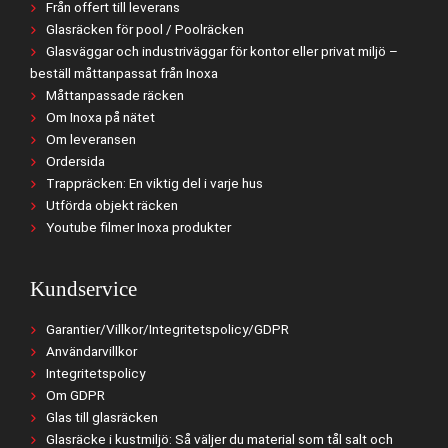
Från offert till leverans
Glasräcken för pool / Poolräcken
Glasväggar och industriväggar för kontor eller privat miljö –
beställ måttanpassat från Inoxa
Måttanpassade räcken
Om Inoxa på nätet
Om leveransen
Ordersida
Trappräcken: En viktig del i varje hus
Utförda objekt räcken
Youtube filmer Inoxa produkter
Kundservice
Garantier/Villkor/Integritetspolicy/GDPR
Användarvillkor
Integritetspolicy
Om GDPR
Glas till glasräcken
Glasräcke i kustmiljö: Så väljer du material som tål salt och