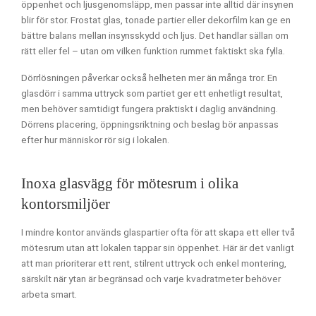
öppenhet och ljusgenomsläpp, men passar inte alltid där insynen
blir för stor. Frostat glas, tonade partier eller dekorfilm kan ge en
bättre balans mellan insynsskydd och ljus. Det handlar sällan om
rätt eller fel – utan om vilken funktion rummet faktiskt ska fylla.
Dörrlösningen påverkar också helheten mer än många tror. En
glasdörr i samma uttryck som partiet ger ett enhetligt resultat,
men behöver samtidigt fungera praktiskt i daglig användning.
Dörrens placering, öppningsriktning och beslag bör anpassas
efter hur människor rör sig i lokalen.
Inoxa glasvägg för mötesrum i olika
kontorsmiljöer
I mindre kontor används glaspartier ofta för att skapa ett eller två
mötesrum utan att lokalen tappar sin öppenhet. Här är det vanligt
att man prioriterar ett rent, stilrent uttryck och enkel montering,
särskilt när ytan är begränsad och varje kvadratmeter behöver
arbeta smart.