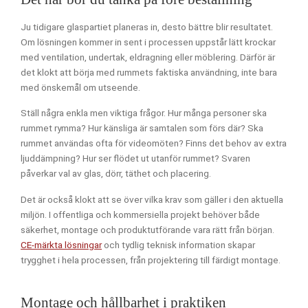
Ju tidigare glaspartiet planeras in, desto bättre blir resultatet.
Om lösningen kommer in sent i processen uppstår lätt krockar
med ventilation, undertak, eldragning eller möblering. Därför är
det klokt att börja med rummets faktiska användning, inte bara
med önskemål om utseende.
Ställ några enkla men viktiga frågor. Hur många personer ska
rummet rymma? Hur känsliga är samtalen som förs där? Ska
rummet användas ofta för videomöten? Finns det behov av extra
ljuddämpning? Hur ser flödet ut utanför rummet? Svaren
påverkar val av glas, dörr, täthet och placering.
Det är också klokt att se över vilka krav som gäller i den aktuella
miljön. I offentliga och kommersiella projekt behöver både
säkerhet, montage och produktutförande vara rätt från början.
CE-märkta lösningar
och tydlig teknisk information skapar
trygghet i hela processen, från projektering till färdigt montage.
Montage och hållbarhet i praktiken