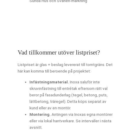
Sunda Hus och Svanen-märkning
Vad tillkommer utöver listpriset?
Listpriset är glas + beslag levererat till tomtgräns. Det
här kan komma till beroende på projektet:
Infästningsmaterial.
Inoxa saluför inte
skruvinfästning till entrétak eftersom rätt val
beror på fasadunderlag (tegel, betong, puts,
lättbetong, träregel). Detta köps separat av
kund eller av en montör.
Montering.
Antingen via Inoxas egna montörer
eller via lokal hantverkare. Se intervaller i nästa
avsnitt.