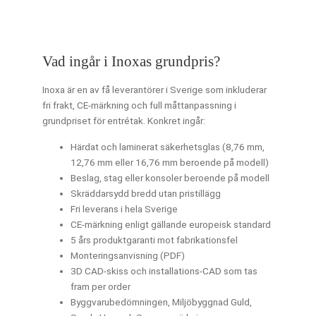
Vad ingår i Inoxas grundpris?
Inoxa är en av få leverantörer i Sverige som inkluderar
fri frakt, CE-märkning och full måttanpassning i
grundpriset för entrétak. Konkret ingår:
Härdat och laminerat säkerhetsglas (8,76 mm,
12,76 mm eller 16,76 mm beroende på modell)
Beslag, stag eller konsoler beroende på modell
Skräddarsydd bredd utan pristillägg
Fri leverans i hela Sverige
CE-märkning enligt gällande europeisk standard
5 års produktgaranti mot fabrikationsfel
Monteringsanvisning (PDF)
3D CAD-skiss och installations-CAD som tas
fram per order
Byggvarubedömningen, Miljöbyggnad Guld,