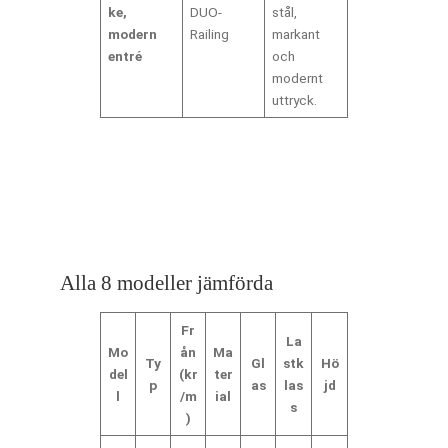
ke,
DUO-
stål,
modern
Railing
markant
entré
och
modernt
uttryck.
Alla 8 modeller jämförda
Fr
La
Mo
ån
Ma
Ty
Gl
stk
Hö
del
(kr
ter
p
as
las
jd
l
/m
ial
s
)