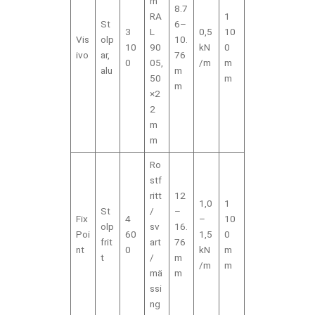
m
8.7
RA
1
St
6–
3
L
0,5
10
Vis
olp
10.
10
90
kN
0
ivo
ar,
76
0
05,
/m
m
alu
m
50
m
m
×2
2
m
m
Ro
stf
ritt
12
1,0
1
St
/
–
Fix
4
–
10
olp
sv
16.
Poi
60
1,5
0
frit
art
76
nt
0
kN
m
t
/
m
/m
m
mä
m
ssi
ng