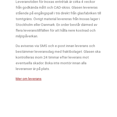
Leveranstiden för Inoxas entrétak är cirka 4 veckor
från godkända mått och CAD-skiss. Glasen levereras
stående på engångspall i trä direkt från glasfabriken till
tomtgräns. Övrigt material levereras från Inoxas lager i
Stockholm eller Danmark. En order består därmed av
flera leveranstillfällen för att hålla nere kostnad och
miljöpåverkan.
Du aviseras via SMS och e-post innan leverans och
bestämmer leveransdag med fraktbolaget. Glasen ska
kontrolleras inom 24 timmar efter leverans mot
eventuella skador. Boka inte montör innan alla
leveranser är på plats.
Mer om leverans