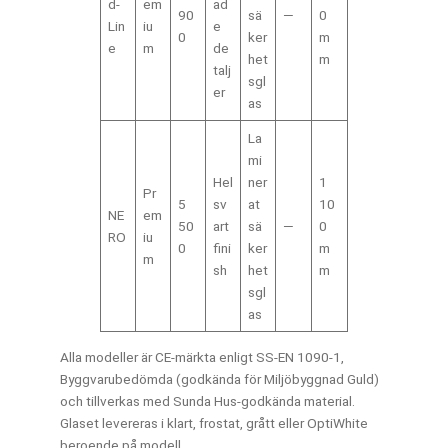
d-
em
ad
90
sä
—
0
Lin
iu
e
0
ker
m
e
m
de
het
m
talj
sgl
er
as
La
mi
Hel
ner
1
Pr
5
sv
at
10
NE
em
50
art
sä
—
0
RO
iu
0
fini
ker
m
m
sh
het
m
sgl
as
Alla modeller är CE-märkta enligt SS-EN 1090-1,
Byggvarubedömda (godkända för Miljöbyggnad Guld)
och tillverkas med Sunda Hus-godkända material.
Glaset levereras i klart, frostat, grått eller OptiWhite
beroende på modell.