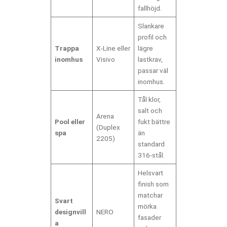
fallhöjd.
Slankare
profil och
Trappa
X-Line eller
lägre
inomhus
Visivo
lastkrav,
passar väl
inomhus.
Tål klor,
salt och
Arena
Pool eller
fukt bättre
(Duplex
spa
än
2205)
standard
316-stål.
Helsvart
finish som
matchar
Svart
mörka
designvill
NERO
fasader
a