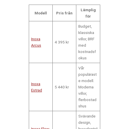
Lämplig
Modell
Pris från
för
Budget,
klassiska
Inoxa
villor, BRF
4 395 kr
Arcus
med
kostnadsf
okus
Vår
populärast
e modell.
Inoxa
5 440 kr
Moderna
Estrad
villor,
flerbostad
shus
Svävande
design,
Inoxa Flow
huvudentré