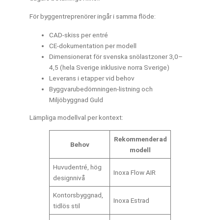
För byggentreprenörer ingår i samma flöde:
CAD-skiss per entré
CE-dokumentation per modell
Dimensionerat för svenska snölastzoner 3,0–
4,5 (hela Sverige inklusive norra Sverige)
Leverans i etapper vid behov
Byggvarubedömningen-listning och
Miljöbyggnad Guld
Lämpliga modellval per kontext:
Rekommenderad
Behov
modell
Huvudentré, hög
Inoxa Flow AIR
designnivå
Kontorsbyggnad,
Inoxa Estrad
tidlös stil