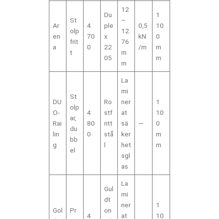
12
Du
1
St
–
Ar
4
ple
0,5
10
olp
12.
en
70
x
kN
0
frit
76
a
0
22
/m
m
t
m
05
m
m
La
mi
St
DU
Ro
ner
1
olp
O-
4
stf
at
10
ar,
Rai
80
ritt
sä
—
0
du
lin
0
stå
ker
m
bb
g
l
het
m
el
sgl
as
La
Gul
mi
dt
ner
1
Gol
Pr
on
4
at
10