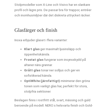
Stolpmodeller som X-Line och Visivo har en slankare
profil och lägre pris. De passar bra för trappor, entréer
och inomhusmiljöer där det diskreta uttrycket räcker.
Glasfärger och finish
Inoxa erbjuder glaset i flera varianter:
Klart glas
ger maximalt ljusinsläpp och
öppenhetskänsla.
Frostat glas
fungerar som insynsskydd på
altaner nära grannar.
Grått glas
tonar ner solljus och ger en
sofistikerad känsla.
OptiWhite (järnfattigt)
minimerar den gröna
tonen som vanligt glas har, perfekt för stora,
stolpfria sektioner.
Beslagen finns i rostfritt stål, svart, mässing och guld
beroende på modell. NERO:s helsvarta finish och Gold-