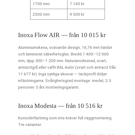
1700 mm
7 145 kr
2500 mm
9 500 kr
Inoxa Flow AIR — från 10 015 kr
Aluminiumskena, svävande design, 16,76 mm härdat
och laminerat säkerhetsglas. Bredd 1 400–12 000
mm, djup 300–1 200 mm. Naturanodiserad, svart,
antracitgrå eller valfri RAL-kulör (svart och antracit från
11 677 kr). Inga synliga skruvar — täckprofil döljer
infästningarna. Svårighetsgrad montage: medel, 2-3
personer. 5 års monteringsgaranti.
Inoxa Modesta — från 10 516 kr
Konsolinfästning som inte kräver full väggmontering.
Tre varianter: