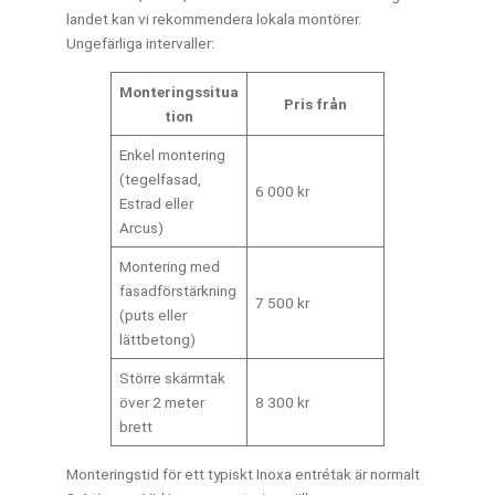
landet kan vi rekommendera lokala montörer.
Ungefärliga intervaller:
Monteringssitua
Pris från
tion
Enkel montering
(tegelfasad,
6 000 kr
Estrad eller
Arcus)
Montering med
fasadförstärkning
7 500 kr
(puts eller
lättbetong)
Större skärmtak
över 2 meter
8 300 kr
brett
Monteringstid för ett typiskt Inoxa entrétak är normalt