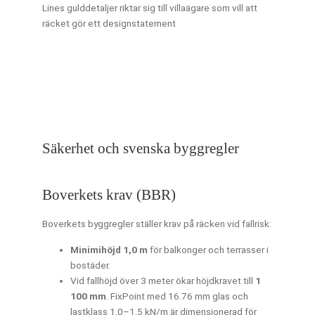
Lines gulddetaljer riktar sig till villaägare som vill att
räcket gör ett designstatement
Säkerhet och svenska byggregler
Boverkets krav (BBR)
Boverkets byggregler ställer krav på räcken vid fallrisk:
Minimihöjd 1,0 m
för balkonger och terrasser i
bostäder.
Vid fallhöjd över 3 meter ökar höjdkravet till
1
100 mm
. FixPoint med 16.76 mm glas och
lastklass 1,0–1,5 kN/m är dimensionerad för