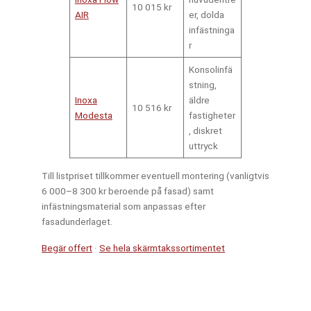
10 015 kr
AIR
er, dolda
infästninga
r
Konsolinfä
stning,
Inoxa
äldre
10 516 kr
Modesta
fastigheter
, diskret
uttryck
Till listpriset tillkommer eventuell montering (vanligtvis
6 000–8 300 kr beroende på fasad) samt
infästningsmaterial som anpassas efter
fasadunderlaget.
Begär offert
·
Se hela skärmtakssortimentet