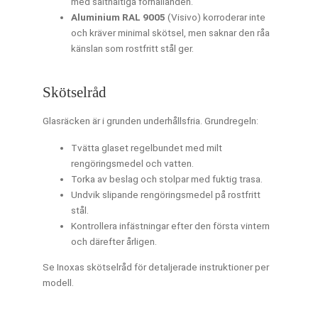
med salthaltiga förhållanden.
Aluminium RAL 9005
(Visivo) korroderar inte
och kräver minimal skötsel, men saknar den råa
känslan som rostfritt stål ger.
Skötselråd
Glasräcken är i grunden underhållsfria. Grundregeln:
Tvätta glaset regelbundet med milt
rengöringsmedel och vatten.
Torka av beslag och stolpar med fuktig trasa.
Undvik slipande rengöringsmedel på rostfritt
stål.
Kontrollera infästningar efter den första vintern
och därefter årligen.
Se Inoxas skötselråd för detaljerade instruktioner per
modell.