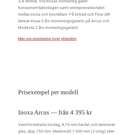
3-4 timmar. Vid Inoxas montering gäller
Konsumenttjänstlagen samt entreprenadavtalet
mellan Inoxa och beställare. På Estrad och Flow AIR
lämnar Inoxa 5 års monteringsgaranti, på Arcus och
Modesta 2 års monteringsgaranti.
Mer om montering över ytterdörr
Prisexempel per modell
Inoxa Arcus — från 4 395 kr
Varmförzinkade beslag, 8,76 mm härdat och laminerat
glas, djup 750 mm. Maxbredd 1 500 mm (2-stag) eller