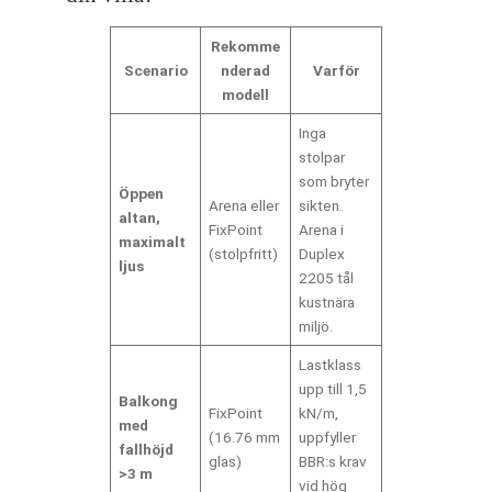
Rekomme
Scenario
nderad
Varför
modell
Inga
stolpar
som bryter
Öppen
Arena eller
sikten.
altan,
FixPoint
Arena i
maximalt
(stolpfritt)
Duplex
ljus
2205 tål
kustnära
miljö.
Lastklass
upp till 1,5
Balkong
FixPoint
kN/m,
med
(16.76 mm
uppfyller
fallhöjd
glas)
BBR:s krav
>3 m
vid hög