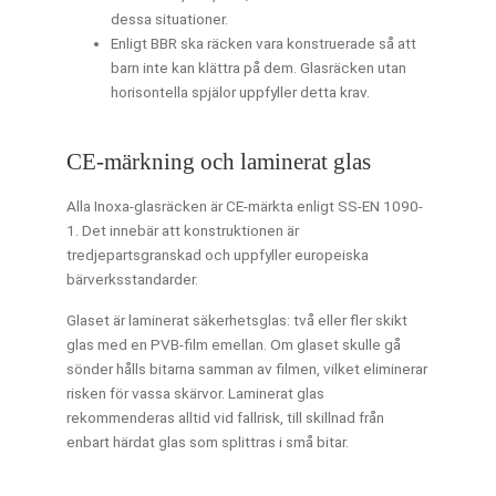
dessa situationer.
Enligt BBR ska räcken vara konstruerade så att
barn inte kan klättra på dem. Glasräcken utan
horisontella spjälor uppfyller detta krav.
CE-märkning och laminerat glas
Alla Inoxa-glasräcken är CE-märkta enligt SS-EN 1090-
1. Det innebär att konstruktionen är
tredjepartsgranskad och uppfyller europeiska
bärverksstandarder.
Glaset är laminerat säkerhetsglas: två eller fler skikt
glas med en PVB-film emellan. Om glaset skulle gå
sönder hålls bitarna samman av filmen, vilket eliminerar
risken för vassa skärvor. Laminerat glas
rekommenderas alltid vid fallrisk, till skillnad från
enbart härdat glas som splittras i små bitar.