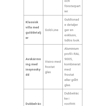
och
fönsterpart
ier.
Guldtonad
Klassisk
e detaljer
villa med
Gold-Line
ger en
gulddetalj
exklusiv,
er
tidlös look.
Aluminium
profil i RAL
Avskärmn
9005,
Visivo med
ing med
kombinerat
frostat
insynssky
med
glas
dd
frostat
eller grått
glas.
Dubbelräc
ke i
Dubbelräc
rostfritt