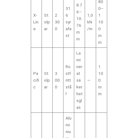
80
8.7
31
0–
6–
X-
St
2
6
1,0
1
10.
Lin
olp
30
syr
kN
10
76
e
ar
0
afa
/m
0
m
st
m
m
m
La
mi
Ro
ner
1
Pa
St
3
stf
at
10
cifi
olp
00
ritt
sä
—
0
c
ar
0
stå
ker
m
l
het
m
sgl
as
Alu
mi
niu