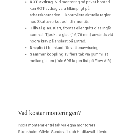
ROT-avdrag.
Vid montering på privat bostad
kan ROT-avdrag vara tillämpligt på
arbetskostnaden — kontrollera aktuella regler
hos Skatteverket och din montör.
Tillval glas.
Klart, frostat eller grått glas ingår
som val. Tjockare glas (16,76 mm) används vid
högre krav på snölast på Estrad.
Droplist
i framkant för vattenavvisning.
Sammankoppling
av flera tak via gummilist
mellan glasen (från 695 kr per list på Flow AIR).
Vad kostar monteringen?
Inoxa monterar entrétak via egna montörer i
Stockholm, Gävle, Sundsvall och Hudiksvall. I övriga