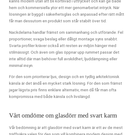
känns modern utan att bli kortlivad i uttrycket och kan ge både
hem och kommersiella ytor ett mer genomarbetat intryck. När
lösningen är byggd i säkerhetsglas och anpassad efter rätt mått
får man dessutom en produkt som står stabilt över tid.
Nackdelarna handlar främst om sammanhang och utförande. Fel
proportioner, svaga beslag eller dåligt montage syns snabbt.
Svarta profiler kräver också att resten av miljön hänger med
stilmässigt. Och även om glas öppnar upp rummet passar det
inte alltid där man behöver full avskildhet, ljuddämpning eller
minimal insyn.
För den som prioriterar ljus, design och en tydlig arkitektonisk
känsla är det ändå en mycket stark lösning. För den som främst
jagar lägsta pris finns enklare alternativ, men då får man ofta
kompromissa med både känsla och livslängd.
Vårt omdöme om glasdörr med svart karm
Vår bedömning är att glasdörr med svart karm är ett av de mest
träffsäkra valen för den som vill kombinera modern design med