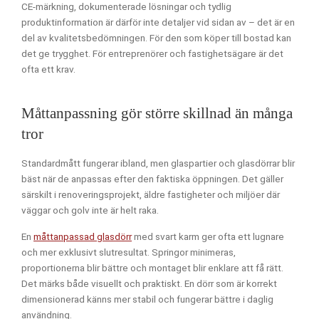
CE-märkning, dokumenterade lösningar och tydlig
produktinformation är därför inte detaljer vid sidan av – det är en
del av kvalitetsbedömningen. För den som köper till bostad kan
det ge trygghet. För entreprenörer och fastighetsägare är det
ofta ett krav.
Måttanpassning gör större skillnad än många
tror
Standardmått fungerar ibland, men glaspartier och glasdörrar blir
bäst när de anpassas efter den faktiska öppningen. Det gäller
särskilt i renoveringsprojekt, äldre fastigheter och miljöer där
väggar och golv inte är helt raka.
En
måttanpassad glasdörr
med svart karm ger ofta ett lugnare
och mer exklusivt slutresultat. Springor minimeras,
proportionerna blir bättre och montaget blir enklare att få rätt.
Det märks både visuellt och praktiskt. En dörr som är korrekt
dimensionerad känns mer stabil och fungerar bättre i daglig
användning.