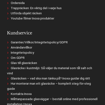
Ordersida
Trappräcken: En viktig del i varje hus
Utförda objekt räcken
Youtube filmer Inoxa produkter
Kundservice
Garantier/Villkor/Integritetspolicy/GDPR
Användarvillkor
Integritetspolicy
Om GDPR
Glas till glasräcken
Glasräcke i kustmiljö: Så väljer du material som tål salt och
vind
Glasräcken – vad ska man tänka på? Inoxa guidar dig rätt
Hur monterar man ett glasräcke – komplett steg-för-steg
guide
Kontakta Inoxa
Måttanpassade glasväggar – beställ online med professionell
installation | Inoxa