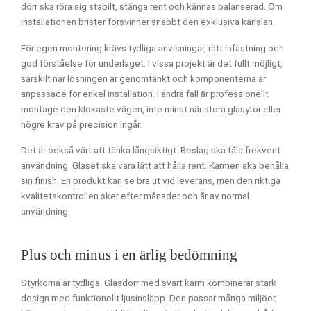
dörr ska röra sig stabilt, stänga rent och kännas balanserad. Om
installationen brister försvinner snabbt den exklusiva känslan.
För egen montering krävs tydliga anvisningar, rätt infästning och
god förståelse för underlaget. I vissa projekt är det fullt möjligt,
särskilt när lösningen är genomtänkt och komponenterna är
anpassade för enkel installation. I andra fall är professionellt
montage den klokaste vägen, inte minst när stora glasytor eller
högre krav på precision ingår.
Det är också värt att tänka långsiktigt. Beslag ska tåla frekvent
användning. Glaset ska vara lätt att hålla rent. Karmen ska behålla
sin finish. En produkt kan se bra ut vid leverans, men den riktiga
kvalitetskontrollen sker efter månader och år av normal
användning.
Plus och minus i en ärlig bedömning
Styrkorna är tydliga. Glasdörr med svart karm kombinerar stark
design med funktionellt ljusinsläpp. Den passar många miljöer,