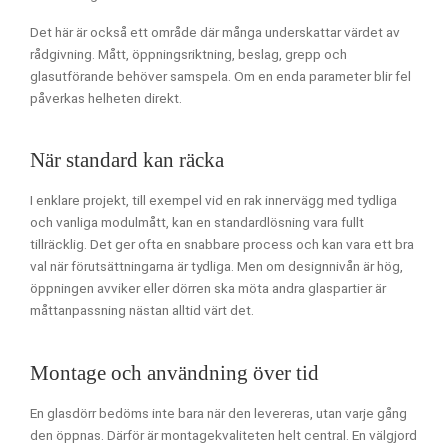
Det här är också ett område där många underskattar värdet av
rådgivning. Mått, öppningsriktning, beslag, grepp och
glasutförande behöver samspela. Om en enda parameter blir fel
påverkas helheten direkt.
När standard kan räcka
I enklare projekt, till exempel vid en rak innervägg med tydliga
och vanliga modulmått, kan en standardlösning vara fullt
tillräcklig. Det ger ofta en snabbare process och kan vara ett bra
val när förutsättningarna är tydliga. Men om designnivån är hög,
öppningen avviker eller dörren ska möta andra glaspartier är
måttanpassning nästan alltid värt det.
Montage och användning över tid
En glasdörr bedöms inte bara när den levereras, utan varje gång
den öppnas. Därför är montagekvaliteten helt central. En välgjord