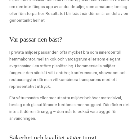
om den inte fångas upp av andra detaljer, som armaturer, beslag
eller fönsterpartier. Resultatet blir bäst när dörren är en del av en
genomtänkt helhet.
Var passar den bäst?
I privata miljöer passar den ofta mycket bra som innerdörr till
hemmakontor, mellan kök och vardagsrum eller som elegant
avgränsning i en större planlösning. I kommersiella miljöer
fungerar den särskilt väl i entréer, konferensrum, showroom och
restaurangytor där man vill kombinera transparens med ett
representativt uttryck.
För våtrumsnära eller mer utsatta miljöer behöver materialval,
beslag och glasutförande bedömas mer noggrant. Där räcker det
inte att dörren är snygg – den måste också vara byggd för
användningen.
Säkerhet och kvalitet väger tungt