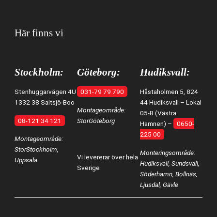
Här finns vi
Stockholm:
Göteborg:
Hudiksvall:
Stenhuggarvägen 4U
031-79 79 790
Håstaholmen 5, 824
1332 38 Saltsjö-Boo
44 Hudiksvall – Lokal
Montageområde:
05-B (Västra
08-121 34 121
StorGöteborg
Hamnen) –
0650-
225 00
Montageområde:
StorStockholm,
Monteringsområde:
Vi levererar över hela
Uppsala
Hudiksvall, Sundsvall,
Sverige
Söderhamn, Bollnäs,
Ljusdal, Gävle