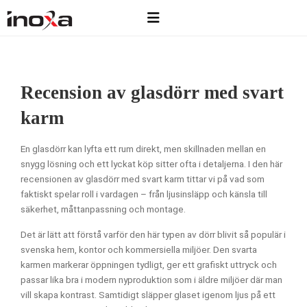
Recension av glasdörr med svart
karm
En glasdörr kan lyfta ett rum direkt, men skillnaden mellan en
snygg lösning och ett lyckat köp sitter ofta i detaljerna. I den här
recensionen av glasdörr med svart karm tittar vi på vad som
faktiskt spelar roll i vardagen – från ljusinsläpp och känsla till
säkerhet, måttanpassning och montage.
Det är lätt att förstå varför den här typen av dörr blivit så populär i
svenska hem, kontor och kommersiella miljöer. Den svarta
karmen markerar öppningen tydligt, ger ett grafiskt uttryck och
passar lika bra i modern nyproduktion som i äldre miljöer där man
vill skapa kontrast. Samtidigt släpper glaset igenom ljus på ett