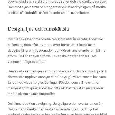
obehandlad yta, särskilt runt greppzoner och vid daglig passage.
Däremot syns damm och fingeravtryck ibland tydligare på mörka
profiler, så underhåll är fortfarande en del av helheten.
Design, ljus och rumskänsla
Om man ska bedöma produkten strikt utifrån estetik är det här
en lösning som ofta levererar över förväntan. Glaset tar in
dagsljus längre in i byggnaden och gör att anslutande rum känns
större. Det är en tydlig fördel i svenska bostäder där ljuset
varierar kraftigt över året.
Den svarta karmen ger samtidigt stadga åt uttrycket. Det gör att
dörren inte upplevs anonym eller ”osynlig”, vilket annars kan vara
fallet med vissa helglaslösningar. För den som vill ha ett mer
markerat formspråk är det här ofta ett bättre val än en glasdörr
med diskreta aluminiumprofiler.
Det finns dock en avvägning. Ju tydligare den svarta ramen är,
desto mer påverkar den resten av inredningen. I ett mycket
mjukt eller klassiskt rum kan en kraftig svart karm kännas för hård