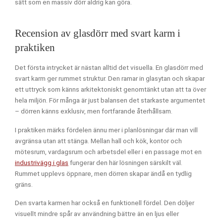
sätt som en massiv dörr aldrig kan göra.
Recension av glasdörr med svart karm i
praktiken
Det första intrycket är nästan alltid det visuella. En glasdörr med
svart karm ger rummet struktur. Den ramar in glasytan och skapar
ett uttryck som känns arkitektoniskt genomtänkt utan att ta över
hela miljön. För många är just balansen det starkaste argumentet
– dörren känns exklusiv, men fortfarande återhållsam.
I praktiken märks fördelen ännu mer i planlösningar där man vill
avgränsa utan att stänga. Mellan hall och kök, kontor och
mötesrum, vardagsrum och arbetsdel eller i en passage mot en
industrivägg i glas
fungerar den här lösningen särskilt väl.
Rummet upplevs öppnare, men dörren skapar ändå en tydlig
gräns.
Den svarta karmen har också en funktionell fördel. Den döljer
visuellt mindre spår av användning bättre än en ljus eller