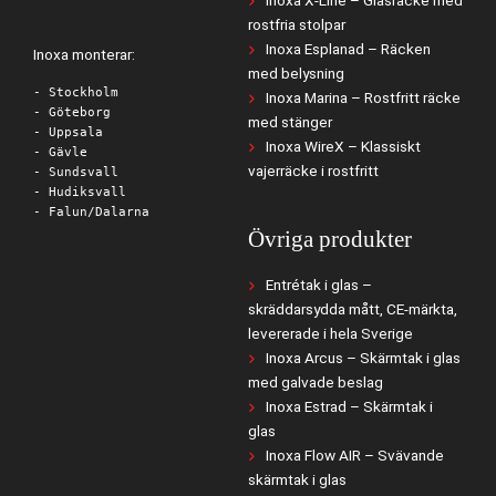
Inoxa X-Line – Glasräcke med
rostfria stolpar
Inoxa Esplanad – Räcken
Inoxa monterar:
med belysning
- Stockholm
Inoxa Marina – Rostfritt räcke
- Göteborg
med stänger
- Uppsala
Inoxa WireX – Klassiskt
- Gävle
vajerräcke i rostfritt
- Sundsvall
- Hudiksvall
- Falun/Dalarna
Övriga produkter
Entrétak i glas –
skräddarsydda mått, CE-märkta,
levererade i hela Sverige
Inoxa Arcus – Skärmtak i glas
med galvade beslag
Inoxa Estrad – Skärmtak i
glas
Inoxa Flow AIR – Svävande
skärmtak i glas