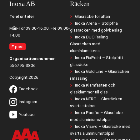
Inoxa AB
Räcken
Telefontider:
Glasräcke för altan
Inoxa Arena – Stolpfria
Mån-Tor 09,00-16,00. Fre 09,00-
glasräcken med golvbeslag
14,00
Inoxa DUO Railing –
Glasräcken med
E-post
aluminiumskena
Inoxa FixPoint – Stolpfritt
Organisationsnummer
glasräcke
556795-3806
Inoxa Gold Line – Glasräcken
Copyright 2026
i mässing
Inoxa Klämfästen och
Facebook
glasklämmor till glas
Inoxa NERO – Glasräcken
Instagram
svarta stolpar
Inoxa Pacific – Glasräcke
Youtube
med aluminiumstolpar
Inoxa Visivo – Glasräcke med
svarta aluminiumstolpar