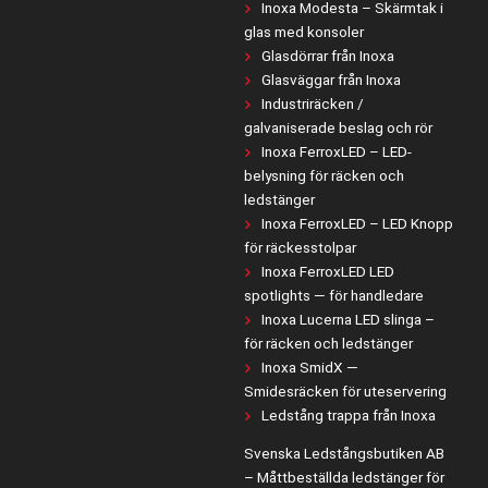
Inoxa Modesta – Skärmtak i
glas med konsoler
Glasdörrar från Inoxa
Glasväggar från Inoxa
Industriräcken /
galvaniserade beslag och rör
Inoxa FerroxLED – LED-
belysning för räcken och
ledstänger
Inoxa FerroxLED – LED Knopp
för räckesstolpar
Inoxa FerroxLED LED
spotlights — för handledare
Inoxa Lucerna LED slinga –
för räcken och ledstänger
Inoxa SmidX —
Smidesräcken för uteservering
Ledstång trappa från Inoxa
Svenska Ledstångsbutiken AB
– Måttbeställda ledstänger för