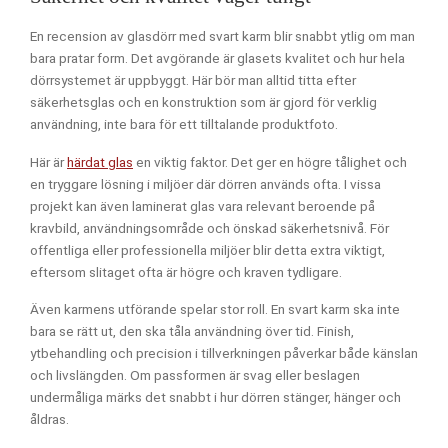
En recension av glasdörr med svart karm blir snabbt ytlig om man
bara pratar form. Det avgörande är glasets kvalitet och hur hela
dörrsystemet är uppbyggt. Här bör man alltid titta efter
säkerhetsglas och en konstruktion som är gjord för verklig
användning, inte bara för ett tilltalande produktfoto.
Här är
härdat glas
en viktig faktor. Det ger en högre tålighet och
en tryggare lösning i miljöer där dörren används ofta. I vissa
projekt kan även laminerat glas vara relevant beroende på
kravbild, användningsområde och önskad säkerhetsnivå. För
offentliga eller professionella miljöer blir detta extra viktigt,
eftersom slitaget ofta är högre och kraven tydligare.
Även karmens utförande spelar stor roll. En svart karm ska inte
bara se rätt ut, den ska tåla användning över tid. Finish,
ytbehandling och precision i tillverkningen påverkar både känslan
och livslängden. Om passformen är svag eller beslagen
undermåliga märks det snabbt i hur dörren stänger, hänger och
åldras.