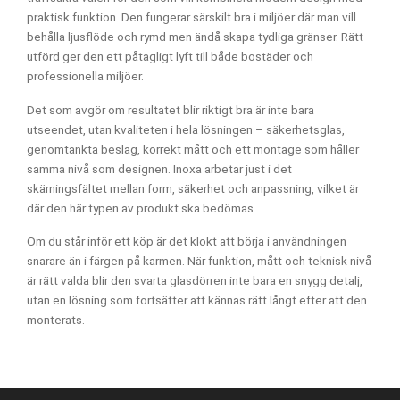
praktisk funktion. Den fungerar särskilt bra i miljöer där man vill
behålla ljusflöde och rymd men ändå skapa tydliga gränser. Rätt
utförd ger den ett påtagligt lyft till både bostäder och
professionella miljöer.
Det som avgör om resultatet blir riktigt bra är inte bara
utseendet, utan kvaliteten i hela lösningen – säkerhetsglas,
genomtänkta beslag, korrekt mått och ett montage som håller
samma nivå som designen. Inoxa arbetar just i det
skärningsfältet mellan form, säkerhet och anpassning, vilket är
där den här typen av produkt ska bedömas.
Om du står inför ett köp är det klokt att börja i användningen
snarare än i färgen på karmen. När funktion, mått och teknisk nivå
är rätt valda blir den svarta glasdörren inte bara en snygg detalj,
utan en lösning som fortsätter att kännas rätt långt efter att den
monterats.