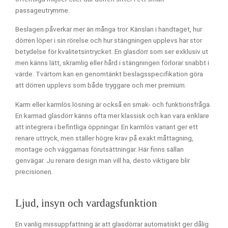
passageutrymme.
Beslagen påverkar mer än många tror. Känslan i handtaget, hur
dörren löper i sin rörelse och hur stängningen upplevs har stor
betydelse för kvalitetsintrycket. En glasdörr som ser exklusiv ut
men känns lätt, skramlig eller hård i stängningen förlorar snabbt i
värde. Tvärtom kan en genomtänkt beslagsspecifikation göra
att dörren upplevs som både tryggare och mer premium.
Karm eller karmlös lösning är också en smak- och funktionsfråga.
En karmad glasdörr känns ofta mer klassisk och kan vara enklare
att integrera i befintliga öppningar. En karmlös variant ger ett
renare uttryck, men ställer högre krav på exakt måttagning,
montage och väggarnas förutsättningar. Här finns sällan
genvägar. Ju renare design man vill ha, desto viktigare blir
precisionen.
Ljud, insyn och vardagsfunktion
En vanlig missuppfattning är att glasdörrar automatiskt ger dålig