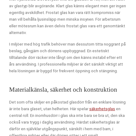
av glastyp blir avgörande. Klart glas känns elegant men ger ingen
egentlig avskildhet. Frostat glas kan vara rätt kompromiss när
man vill behålla ljusinsläpp men minska insynen. För arbetsrum
eller mötesrum kan även delvis frostat glas vara ett genomtänkt
alternativ.
I miljöer med hög trafik behöver man dessutom titta noggrant på
beslag, gångjärn och dörrens uppbyggnad. En estetiskt
tilltalande dörr räcker inte långt om den känns instabil efter ett
års användning. I professionella miljöer är det särskilt viktigt att
hela lösningen är byggd för frekvent öppning och stängning.
Materialkänsla, säkerhet och konstruktion
Det som ofta skiljer en påkostad glasdörr från en enklare lösning
är inte bara glaset, utan helheten. Här spelar
säkerhetsglas
en
central roll. En inomhusdörr i glas ska inte bara se bra ut, den ska
också vara trygg i daglig användning. Härdat säkerhetsglas är
därför en självklar utgångspunkt, särskilt i hem med barn, i
offentliga miljöer eller där dörren sitter i ett smalt