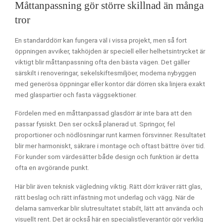
Måttanpassning gör större skillnad än många
tror
En standarddörr kan fungera väl i vissa projekt, men så fort
öppningen avviker, takhöjden är speciell eller helhetsintrycket är
viktigt blir måttanpassning ofta den bästa vägen. Det gäller
särskilt i renoveringar, sekelskiftesmiljöer, moderna nybyggen
med generösa öppningar eller kontor där dörren ska linjera exakt
med glaspartier och fasta väggsektioner.
Fördelen med en måttanpassad glasdörr är inte bara att den
passar fysiskt. Den ser också planerad ut. Springor, fel
proportioner och nödlösningar runt karmen försvinner. Resultatet
blir mer harmoniskt, säkrare i montage och oftast bättre över tid.
För kunder som värdesätter både design och funktion är detta
ofta en avgörande punkt.
Här blir även teknisk vägledning viktig. Rätt dörr kräver rätt glas,
rätt beslag och rätt infästning mot underlag och vägg. När de
delarna samverkar blir slutresultatet stabilt, lätt att använda och
visuellt rent. Det är också här en specialistleverantör gör verklig