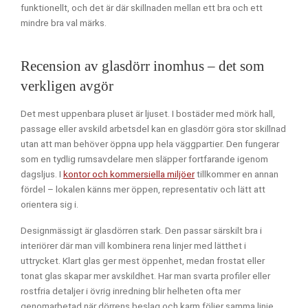
funktionellt, och det är där skillnaden mellan ett bra och ett
mindre bra val märks.
Recension av glasdörr inomhus – det som
verkligen avgör
Det mest uppenbara pluset är ljuset. I bostäder med mörk hall,
passage eller avskild arbetsdel kan en glasdörr göra stor skillnad
utan att man behöver öppna upp hela väggpartier. Den fungerar
som en tydlig rumsavdelare men släpper fortfarande igenom
dagsljus. I
kontor och kommersiella miljöer
tillkommer en annan
fördel – lokalen känns mer öppen, representativ och lätt att
orientera sig i.
Designmässigt är glasdörren stark. Den passar särskilt bra i
interiörer där man vill kombinera rena linjer med lätthet i
uttrycket. Klart glas ger mest öppenhet, medan frostat eller
tonat glas skapar mer avskildhet. Har man svarta profiler eller
rostfria detaljer i övrig inredning blir helheten ofta mer
genomarbetad när dörrens beslag och karm följer samma linje.