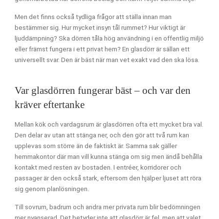
Men det finns också tydliga frågor att ställa innan man
bestämmer sig. Hur mycket insyn tål rummet? Hur viktigt är
ljuddämpning? Ska dörren tåla hög användning i en offentlig miljö
eller främst fungera i ett privat hem? En glasdörr är sällan ett
universellt svar. Den är bäst när man vet exakt vad den ska lösa.
Var glasdörren fungerar bäst – och var den
kräver eftertanke
Mellan kök och vardagsrum är glasdörren ofta ett mycket bra val.
Den delar av utan att stänga ner, och den gör att två rum kan
upplevas som större än de faktiskt är. Samma sak gäller
hemmakontor där man vill kunna stänga om sig men ändå behålla
kontakt med resten av bostaden. I entréer, korridorer och
passager är den också stark, eftersom den hjälper ljuset att röra
sig genom planlösningen.
Till sovrum, badrum och andra mer privata rum blir bedömningen
mer nyanserad. Det betyder inte att glasdörr är fel, men att valet