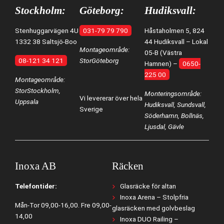
Stockholm:
Göteborg:
Hudiksvall:
Stenhuggarvägen 4U
031-79 79 790
Håstaholmen 5, 824
1332 38 Saltsjö-Boo
44 Hudiksvall – Lokal
Montageområde:
05-B (Västra
08-121 34 121
StorGöteborg
Hamnen) –
0650-
225 00
Montageområde:
StorStockholm,
Monteringsområde:
Vi levererar över hela
Uppsala
Hudiksvall, Sundsvall,
Sverige
Söderhamn, Bollnäs,
Ljusdal, Gävle
Inoxa AB
Räcken
Telefontider:
Glasräcke för altan
Inoxa Arena – Stolpfria
Mån-Tor 09,00-16,00. Fre 09,00-
glasräcken med golvbeslag
14,00
Inoxa DUO Railing –