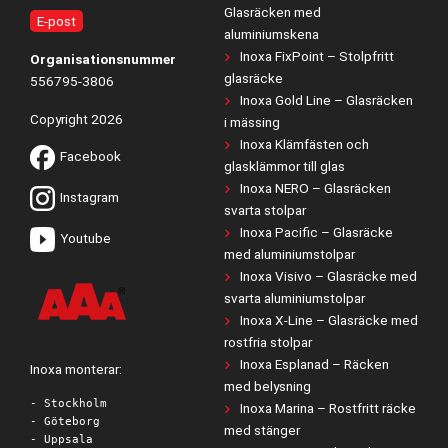
Glasräcken med
E-post
aluminiumskena
Inoxa FixPoint – Stolpfritt
Organisationsnummer
glasräcke
556795-3806
Inoxa Gold Line – Glasräcken
Copyright 2026
i mässing
Inoxa Klämfästen och
Facebook
glasklämmor till glas
Inoxa NERO – Glasräcken
Instagram
svarta stolpar
Inoxa Pacific – Glasräcke
Youtube
med aluminiumstolpar
Inoxa Visivo – Glasräcke med
svarta aluminiumstolpar
Inoxa X-Line – Glasräcke med
rostfria stolpar
Inoxa Esplanad – Räcken
Inoxa monterar:
med belysning
- Stockholm
Inoxa Marina – Rostfritt räcke
- Göteborg
med stänger
- Uppsala