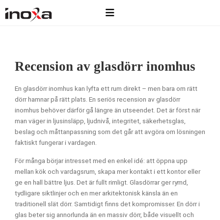
Recension av glasdörr inomhus
En glasdörr inomhus kan lyfta ett rum direkt – men bara om rätt
dörr hamnar på rätt plats. En seriös recension av glasdörr
inomhus behöver därför gå längre än utseendet. Det är först när
man väger in ljusinsläpp, ljudnivå, integritet, säkerhetsglas,
beslag och måttanpassning som det går att avgöra om lösningen
faktiskt fungerar i vardagen.
För många börjar intresset med en enkel idé: att öppna upp
mellan kök och vardagsrum, skapa mer kontakt i ett kontor eller
ge en hall bättre ljus. Det är fullt rimligt. Glasdörrar ger rymd,
tydligare siktlinjer och en mer arkitektonisk känsla än en
traditionell slät dörr. Samtidigt finns det kompromisser. En dörr i
glas beter sig annorlunda än en massiv dörr, både visuellt och