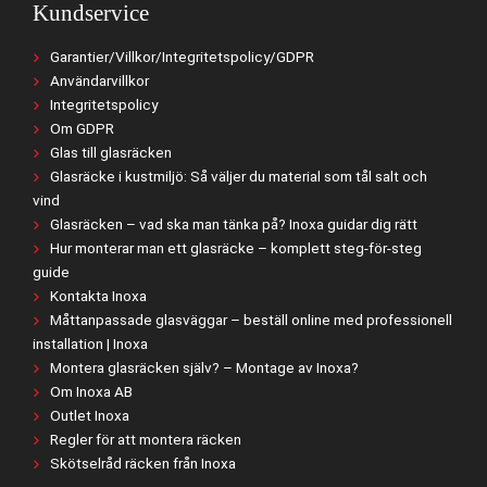
Kundservice
Garantier/Villkor/Integritetspolicy/GDPR
Användarvillkor
Integritetspolicy
Om GDPR
Glas till glasräcken
Glasräcke i kustmiljö: Så väljer du material som tål salt och
vind
Glasräcken – vad ska man tänka på? Inoxa guidar dig rätt
Hur monterar man ett glasräcke – komplett steg-för-steg
guide
Kontakta Inoxa
Måttanpassade glasväggar – beställ online med professionell
installation | Inoxa
Montera glasräcken själv? – Montage av Inoxa?
Om Inoxa AB
Outlet Inoxa
Regler för att montera räcken
Skötselråd räcken från Inoxa