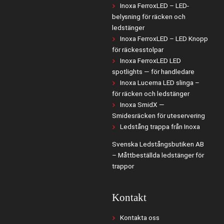
Inoxa FerroxLED – LED-
belysning för räcken och
ledstänger
Inoxa FerroxLED – LED Knopp
för räckesstolpar
Inoxa FerroxLED LED
spotlights — för handledare
Inoxa Lucerna LED slinga –
för räcken och ledstänger
Inoxa SmidX —
Smidesräcken för uteservering
Ledstång trappa från Inoxa
Svenska Ledstångsbutiken AB
– Måttbeställda ledstänger för
trappor
Kontakt
Kontakta oss