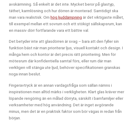
avskärmning. Så enkelt är det inte. Mycket beror på glastyp,
täthet, karmlösning och hur dörren är monterad. Samtidigt ska
man vara realistisk. Om
hög ljuddämpning
är det viktigaste målet,
till exempel mellan ett sovrum och ett stökigt sällskapsrum, kan
en massiv dörr fortfarande vara ett bättre val.
Det betyder inte att glasdörren är svag – bara att den fyller sin
funktion bäst när man prioriterar ljus, visuell kontakt och design. I
många hem och kontor är det precis rätt prioritering. Men för
mötesrum där konfidentiella samtal förs, eller rum där man
verkligen vill stänga ute ljud, behöver specifikationen granskas
noga innan beslut.
Fingeravtryck är en annan vardagsfråga som sällan nämns i
inspirationen men alltid märks i verkligheten. Klart glas kräver mer
löpande rengöring än en målad dörryta, särskilt i barnfamiljer eller
verksamheter med hög användning. Det är inget avgörande
minus, men det är en praktisk faktor som bör vägas in redan från
början.