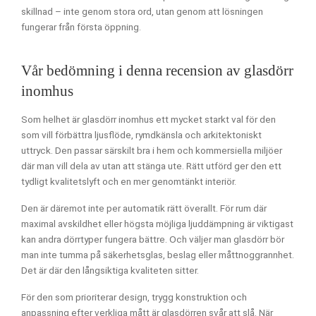
skillnad – inte genom stora ord, utan genom att lösningen
fungerar från första öppning.
Vår bedömning i denna recension av glasdörr
inomhus
Som helhet är glasdörr inomhus ett mycket starkt val för den
som vill förbättra ljusflöde, rymdkänsla och arkitektoniskt
uttryck. Den passar särskilt bra i hem och kommersiella miljöer
där man vill dela av utan att stänga ute. Rätt utförd ger den ett
tydligt kvalitetslyft och en mer genomtänkt interiör.
Den är däremot inte per automatik rätt överallt. För rum där
maximal avskildhet eller högsta möjliga ljuddämpning är viktigast
kan andra dörrtyper fungera bättre. Och väljer man glasdörr bör
man inte tumma på säkerhetsglas, beslag eller måttnoggrannhet.
Det är där den långsiktiga kvaliteten sitter.
För den som prioriterar design, trygg konstruktion och
anpassning efter verkliga mått är glasdörren svår att slå. När