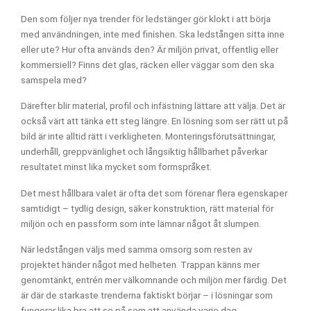
Den som följer nya trender för ledstänger gör klokt i att börja
med användningen, inte med finishen. Ska ledstången sitta inne
eller ute? Hur ofta används den? Är miljön privat, offentlig eller
kommersiell? Finns det glas, räcken eller väggar som den ska
samspela med?
Därefter blir material, profil och infästning lättare att välja. Det är
också värt att tänka ett steg längre. En lösning som ser rätt ut på
bild är inte alltid rätt i verkligheten. Monteringsförutsättningar,
underhåll, greppvänlighet och långsiktig hållbarhet påverkar
resultatet minst lika mycket som formspråket.
Det mest hållbara valet är ofta det som förenar flera egenskaper
samtidigt – tydlig design, säker konstruktion, rätt material för
miljön och en passform som inte lämnar något åt slumpen.
När ledstången väljs med samma omsorg som resten av
projektet händer något med helheten. Trappan känns mer
genomtänkt, entrén mer välkomnande och miljön mer färdig. Det
är där de starkaste trenderna faktiskt börjar – i lösningar som
fungerar lika bra att se på som att använda varje dag.