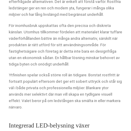
efterfrågade alternativen. Det är enkelt att förstå varför. Rostfria
ledstänger ger en ren och modern yta, fungerar i många olika
miljöer och har lång livslängd med begränsat underhåll.
För inomhusbruk uppskattas ofta den precisa och diskreta
känslan. Utomhus tillkommer fördelen att materialet klarar tuffare
väderförhållanden bättre än många andra alternativ, särskilt när
produkten är rätt utförd för sitt användningsområde. För
fastighetsägare och företag är detta inte bara en designfråga
utan en ekonomisk sådan. En hållbar lösning minskar behovet av
tidiga byten och onödigt underhåll.
Ytfinishen spelar också större roll än tidigare. Borstat rostfritt är
fortsatt populärt eftersom det ger ett sobert uttryck och står sig
väl i både privata och professionella miljöer. Blankare ytor
används mer selektivt där man vill skapa en tydligare visuell
effekt. Valet beror på om ledstången ska smälta in eller markera
närvaro.
Integrerad LED-belysning växer