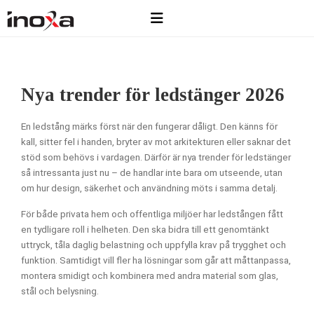
Nya trender för ledstänger 2026
En ledstång märks först när den fungerar dåligt. Den känns för
kall, sitter fel i handen, bryter av mot arkitekturen eller saknar det
stöd som behövs i vardagen. Därför är nya trender för ledstänger
så intressanta just nu – de handlar inte bara om utseende, utan
om hur design, säkerhet och användning möts i samma detalj.
För både privata hem och offentliga miljöer har ledstången fått
en tydligare roll i helheten. Den ska bidra till ett genomtänkt
uttryck, tåla daglig belastning och uppfylla krav på trygghet och
funktion. Samtidigt vill fler ha lösningar som går att måttanpassa,
montera smidigt och kombinera med andra material som glas,
stål och belysning.