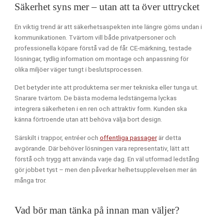
Säkerhet syns mer – utan att ta över uttrycket
En viktig trend är att säkerhetsaspekten inte längre göms undan i
kommunikationen. Tvärtom vill både privatpersoner och
professionella köpare förstå vad de får. CE-märkning, testade
lösningar, tydlig information om montage och anpassning för
olika miljöer väger tungt i beslutsprocessen.
Det betyder inte att produkterna ser mer tekniska eller tunga ut.
Snarare tvärtom. De bästa moderna ledstängerna lyckas
integrera säkerheten i en ren och attraktiv form. Kunden ska
känna förtroende utan att behöva välja bort design.
Särskilt i trappor, entréer och
offentliga passager
är detta
avgörande. Där behöver lösningen vara representativ, lätt att
förstå och trygg att använda varje dag. En väl utformad ledstång
gör jobbet tyst – men den påverkar helhetsupplevelsen mer än
många tror.
Vad bör man tänka på innan man väljer?