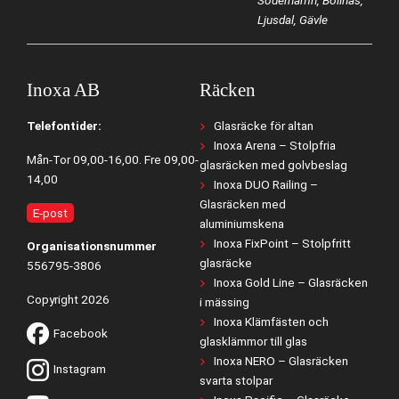
Söderhamn, Bollnäs,
Ljusdal, Gävle
Inoxa AB
Räcken
Telefontider:
Glasräcke för altan
Inoxa Arena – Stolpfria
Mån-Tor 09,00-16,00. Fre 09,00-
glasräcken med golvbeslag
14,00
Inoxa DUO Railing –
Glasräcken med
E-post
aluminiumskena
Inoxa FixPoint – Stolpfritt
Organisationsnummer
glasräcke
556795-3806
Inoxa Gold Line – Glasräcken
Copyright 2026
i mässing
Inoxa Klämfästen och
Facebook
glasklämmor till glas
Inoxa NERO – Glasräcken
Instagram
svarta stolpar