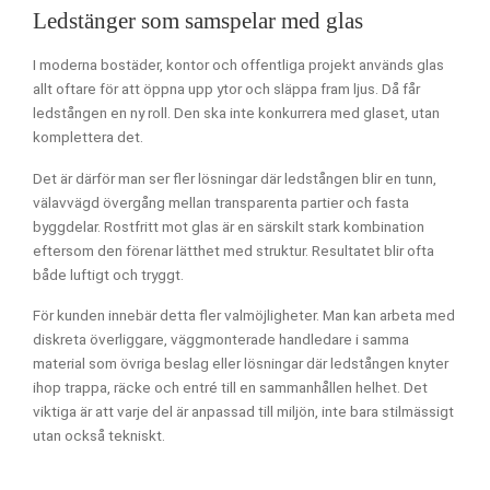
Ledstänger som samspelar med glas
I moderna bostäder, kontor och offentliga projekt används glas
allt oftare för att öppna upp ytor och släppa fram ljus. Då får
ledstången en ny roll. Den ska inte konkurrera med glaset, utan
komplettera det.
Det är därför man ser fler lösningar där ledstången blir en tunn,
välavvägd övergång mellan transparenta partier och fasta
byggdelar. Rostfritt mot glas är en särskilt stark kombination
eftersom den förenar lätthet med struktur. Resultatet blir ofta
både luftigt och tryggt.
För kunden innebär detta fler valmöjligheter. Man kan arbeta med
diskreta överliggare, väggmonterade handledare i samma
material som övriga beslag eller lösningar där ledstången knyter
ihop trappa, räcke och entré till en sammanhållen helhet. Det
viktiga är att varje del är anpassad till miljön, inte bara stilmässigt
utan också tekniskt.