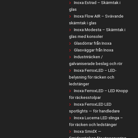
Inoxa Estrad – Skärmtak i
glas
Inoxa Flow AIR – Svävande
skärmtak i glas
Inoxa Modesta – Skärmtak i
glas med konsoler
Glasdörrar från Inoxa
Glasväggar från Inoxa
Industriräcken /
galvaniserade beslag och rör
Inoxa FerroxLED – LED-
belysning för räcken och
ledstänger
Inoxa FerroxLED – LED Knopp
för räckesstolpar
Inoxa FerroxLED LED
spotlights — för handledare
Inoxa Lucerna LED slinga –
för räcken och ledstänger
Inoxa SmidX —
Smidesräcken för uteservering