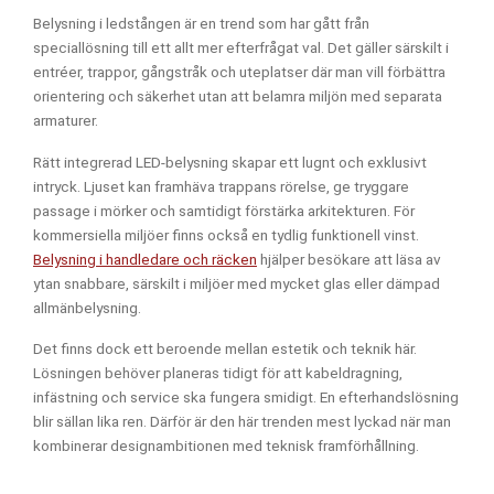
Belysning i ledstången är en trend som har gått från
speciallösning till ett allt mer efterfrågat val. Det gäller särskilt i
entréer, trappor, gångstråk och uteplatser där man vill förbättra
orientering och säkerhet utan att belamra miljön med separata
armaturer.
Rätt integrerad LED-belysning skapar ett lugnt och exklusivt
intryck. Ljuset kan framhäva trappans rörelse, ge tryggare
passage i mörker och samtidigt förstärka arkitekturen. För
kommersiella miljöer finns också en tydlig funktionell vinst.
Belysning i handledare och räcken
hjälper besökare att läsa av
ytan snabbare, särskilt i miljöer med mycket glas eller dämpad
allmänbelysning.
Det finns dock ett beroende mellan estetik och teknik här.
Lösningen behöver planeras tidigt för att kabeldragning,
infästning och service ska fungera smidigt. En efterhandslösning
blir sällan lika ren. Därför är den här trenden mest lyckad när man
kombinerar designambitionen med teknisk framförhållning.