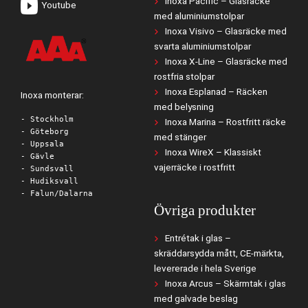
Inoxa Pacific – Glasräcke
Youtube
med aluminiumstolpar
Inoxa Visivo – Glasräcke med
svarta aluminiumstolpar
Inoxa X-Line – Glasräcke med
rostfria stolpar
Inoxa Esplanad – Räcken
Inoxa monterar:
med belysning
- Stockholm
Inoxa Marina – Rostfritt räcke
- Göteborg
med stänger
- Uppsala
Inoxa WireX – Klassiskt
- Gävle
vajerräcke i rostfritt
- Sundsvall
- Hudiksvall
- Falun/Dalarna
Övriga produkter
Entrétak i glas –
skräddarsydda mått, CE-märkta,
levererade i hela Sverige
Inoxa Arcus – Skärmtak i glas
med galvade beslag