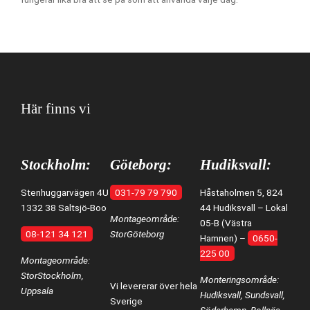
Här finns vi
Stockholm:
Göteborg:
Hudiksvall:
Stenhuggarvägen 4U
031-79 79 790
Håstaholmen 5, 824
1332 38 Saltsjö-Boo
44 Hudiksvall – Lokal
Montageområde:
05-B (Västra
08-121 34 121
StorGöteborg
Hamnen) –
0650-
225 00
Montageområde:
StorStockholm,
Monteringsområde:
Vi levererar över hela
Uppsala
Hudiksvall, Sundsvall,
Sverige