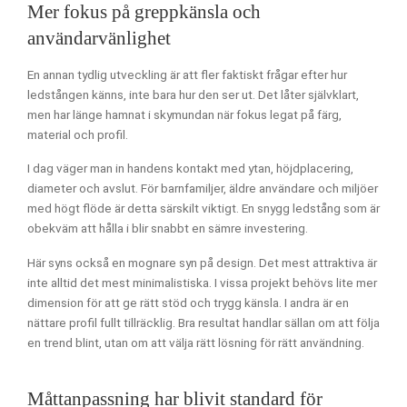
Mer fokus på greppkänsla och
användarvänlighet
En annan tydlig utveckling är att fler faktiskt frågar efter hur
ledstången känns, inte bara hur den ser ut. Det låter självklart,
men har länge hamnat i skymundan när fokus legat på färg,
material och profil.
I dag väger man in handens kontakt med ytan, höjdplacering,
diameter och avslut. För barnfamiljer, äldre användare och miljöer
med högt flöde är detta särskilt viktigt. En snygg ledstång som är
obekväm att hålla i blir snabbt en sämre investering.
Här syns också en mognare syn på design. Det mest attraktiva är
inte alltid det mest minimalistiska. I vissa projekt behövs lite mer
dimension för att ge rätt stöd och trygg känsla. I andra är en
nättare profil fullt tillräcklig. Bra resultat handlar sällan om att följa
en trend blint, utan om att välja rätt lösning för rätt användning.
Måttanpassning har blivit standard för