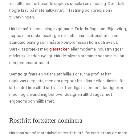
visuellt men fortfarande upplevs stabila i användning. Det ställer
högre krav på materialkvalitet, infästning och precision i
tillverkningen.
Här blir måttanpassning avgörande. En ledstång som följer vägg,
trappa eller räcke exakt ger ett helt annat slutresultat än en
standardlösning som måste kompromissa i hörn och avslut.
Särskilt i projekt med
glasräcken
eller moderna industriväggar
märks skillnaden tydligt. När detaljerna stämmer ser hela miljön
mer genomarbetad ut.
Samtidigt finns en balans att hålla. För tunna profiler kan
upplevas eleganta, men om greppet blir sämre eller känslan för
lätt är det inte alltid rätt val. I offentliga miljöer och fastigheter
med hög användning behöver designen alltid vägas mot
ergonomi och hållbarhet.
Rostfritt fortsätter dominera
När man ser på materialval är rostfritt stål fortsatt ett av de mest