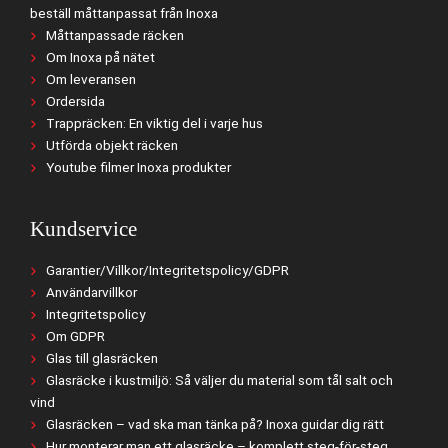
beställ måttanpassat från Inoxa
Måttanpassade räcken
Om Inoxa på nätet
Om leveransen
Ordersida
Trappräcken: En viktig del i varje hus
Utförda objekt räcken
Youtube filmer Inoxa produkter
Kundservice
Garantier/Villkor/Integritetspolicy/GDPR
Användarvillkor
Integritetspolicy
Om GDPR
Glas till glasräcken
Glasräcke i kustmiljö: Så väljer du material som tål salt och
vind
Glasräcken – vad ska man tänka på? Inoxa guidar dig rätt
Hur monterar man ett glasräcke – komplett steg-för-steg