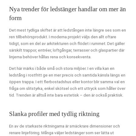
Nya trender för ledstänger handlar om mer än
form
Det mest tydliga skiftet är att ledstången inte längre ses som en
ren tillbehörsprodukt. I moderna projekt väljs den allt oftare
tidigt, som en del av arkitekturen och flödet i rummet. Det gäller
särskilt trappor, entréer, loftgångar, terrasser och glaspartier där
linjerna behöver hållas rena och konsekventa.
Det här märks i både små och stora miljöer. I en villa kan en
ledstång i rostfritt ge en mer precis och samtida känsla längs en
öppen trappa. I ett flerbostadshus eller kontor blir samma val en
fråga om slitstyrka, enkel skötsel och ett uttryck som håller över
tid. Trenden är alltså inte bara estetisk – den är också praktisk.
Slanka profiler med tydlig riktning
En av de starkaste riktningarna är smäckrare dimensioner och
renare linjeföring. Många väljer ledstänger som ser lätta ut