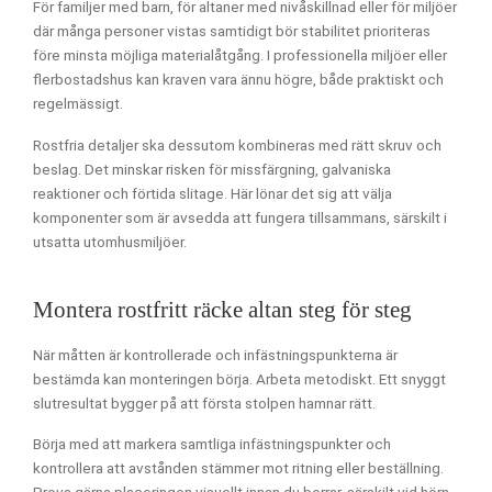
För familjer med barn, för altaner med nivåskillnad eller för miljöer
där många personer vistas samtidigt bör stabilitet prioriteras
före minsta möjliga materialåtgång. I professionella miljöer eller
flerbostadshus kan kraven vara ännu högre, både praktiskt och
regelmässigt.
Rostfria detaljer ska dessutom kombineras med rätt skruv och
beslag. Det minskar risken för missfärgning, galvaniska
reaktioner och förtida slitage. Här lönar det sig att välja
komponenter som är avsedda att fungera tillsammans, särskilt i
utsatta utomhusmiljöer.
Montera rostfritt räcke altan steg för steg
När måtten är kontrollerade och infästningspunkterna är
bestämda kan monteringen börja. Arbeta metodiskt. Ett snyggt
slutresultat bygger på att första stolpen hamnar rätt.
Börja med att markera samtliga infästningspunkter och
kontrollera att avstånden stämmer mot ritning eller beställning.