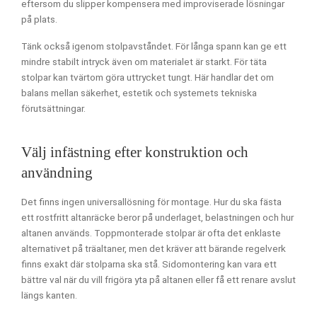
eftersom du slipper kompensera med improviserade lösningar
på plats.
Tänk också igenom stolpavståndet. För långa spann kan ge ett
mindre stabilt intryck även om materialet är starkt. För täta
stolpar kan tvärtom göra uttrycket tungt. Här handlar det om
balans mellan säkerhet, estetik och systemets tekniska
förutsättningar.
Välj infästning efter konstruktion och
användning
Det finns ingen universallösning för montage. Hur du ska fästa
ett rostfritt altanräcke beror på underlaget, belastningen och hur
altanen används. Toppmonterade stolpar är ofta det enklaste
alternativet på träaltaner, men det kräver att bärande regelverk
finns exakt där stolparna ska stå. Sidomontering kan vara ett
bättre val när du vill frigöra yta på altanen eller få ett renare avslut
längs kanten.