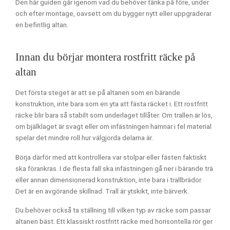
Den här guiden går igenom vad du behöver tänka på före, under
och efter montage, oavsett om du bygger nytt eller uppgraderar
en befintlig altan.
Innan du börjar montera rostfritt räcke på
altan
Det första steget är att se på altanen som en bärande
konstruktion, inte bara som en yta att fästa räcket i. Ett rostfritt
räcke blir bara så stabilt som underlaget tillåter. Om trallen är lös,
om bjälklaget är svagt eller om infästningen hamnar i fel material
spelar det mindre roll hur välgjorda delarna är.
Börja därför med att kontrollera var stolpar eller fästen faktiskt
ska förankras. I de flesta fall ska infästningen gå ner i bärande trä
eller annan dimensionerad konstruktion, inte bara i trallbrädor.
Det är en avgörande skillnad. Trall är ytskikt, inte bärverk.
Du behöver också ta ställning till vilken typ av räcke som passar
altanen bäst. Ett klassiskt rostfritt räcke med horisontella rör ger