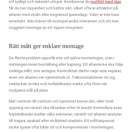
ett tydligt och tekniskt uttryck. Kombinerar du
rostfritt med glas
får du mer öppenhet och bättre sikt, vilket ofta är attraktivt på
altaner med utsikt eller begränsat ljusinsläpp. Valet är inte bara
estetiskt. Glas kräver till exempel andra toleranser och ett mer
noggrant montage än ett öppet rörsystem.
Rätt mått ger enklare montage
De flesta problem uppstår inte vid själva monteringen, utan i
mätningen innan beställning eller kapning. Ett altanräcke ska följa
verkliga mått, inte antagna. Kontrollmät därför varje sida separat,
även om altanen ser symmetrisk ut. Träkonstruktioner rör sig,
vinklar kan avvika och nivåskillnader märks ofta först när
stolparna står på plats.
Mät centrum till centrum om systemet kräver det, eller total
öppning om räcket ska tillverkas efter fri bredd. Kontrollera även
höjdskillnader mellan olika sektioner, särskilt om altanen ansluter
till trappa, spabad eller nivådelad uteplats. Ett måttanpassat
räcke sparar ofta både tid och kompromisser i monteringen,