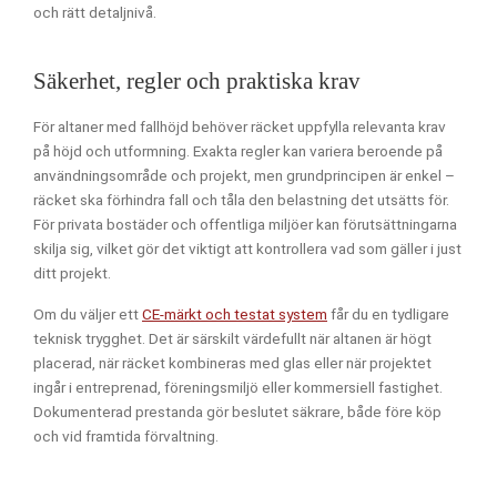
och rätt detaljnivå.
Säkerhet, regler och praktiska krav
För altaner med fallhöjd behöver räcket uppfylla relevanta krav
på höjd och utformning. Exakta regler kan variera beroende på
användningsområde och projekt, men grundprincipen är enkel –
räcket ska förhindra fall och tåla den belastning det utsätts för.
För privata bostäder och offentliga miljöer kan förutsättningarna
skilja sig, vilket gör det viktigt att kontrollera vad som gäller i just
ditt projekt.
Om du väljer ett
CE-märkt och testat system
får du en tydligare
teknisk trygghet. Det är särskilt värdefullt när altanen är högt
placerad, när räcket kombineras med glas eller när projektet
ingår i entreprenad, föreningsmiljö eller kommersiell fastighet.
Dokumenterad prestanda gör beslutet säkrare, både före köp
och vid framtida förvaltning.