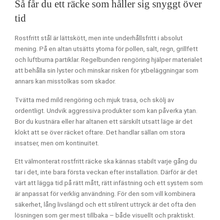
Så får du ett räcke som håller sig snyggt över
tid
Rostfritt stål är lättskött, men inte underhållsfritt i absolut
mening. På en altan utsätts ytorna för pollen, salt, regn, grillfett
och luftburna partiklar. Regelbunden rengöring hjälper materialet
att behålla sin lyster och minskar risken för ytbeläggningar som
annars kan misstolkas som skador.
Tvätta med mild rengöring och mjuk trasa, och skölj av
ordentligt. Undvik aggressiva produkter som kan påverka ytan.
Bor du kustnära eller har altanen ett särskilt utsatt läge är det
klokt att se över räcket oftare. Det handlar sällan om stora
insatser, men om kontinuitet.
Ett välmonterat rostfritt räcke ska kännas stabilt varje gång du
tar i det, inte bara första veckan efter installation. Därför är det
värt att lägga tid på rätt mått, rätt infästning och ett system som
är anpassat för verklig användning. För den som vill kombinera
säkerhet, lång livslängd och ett stilrent uttryck är det ofta den
lösningen som ger mest tillbaka – både visuellt och praktiskt.