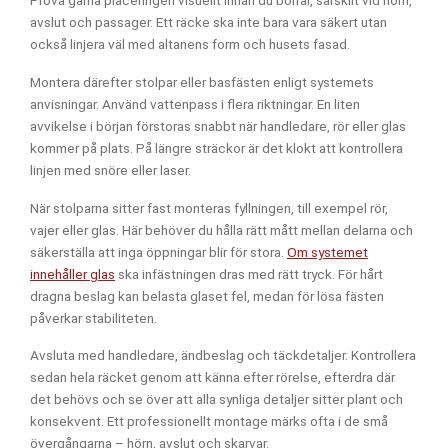
Prova gärna placeringen visuellt innan du borrar, särskilt vid hörn,
avslut och passager. Ett räcke ska inte bara vara säkert utan
också linjera väl med altanens form och husets fasad.
Montera därefter stolpar eller basfästen enligt systemets
anvisningar. Använd vattenpass i flera riktningar. En liten
avvikelse i början förstoras snabbt när handledare, rör eller glas
kommer på plats. På längre sträckor är det klokt att kontrollera
linjen med snöre eller laser.
När stolparna sitter fast monteras fyllningen, till exempel rör,
vajer eller glas. Här behöver du hålla rätt mått mellan delarna och
säkerställa att inga öppningar blir för stora.
Om systemet
innehåller glas
ska infästningen dras med rätt tryck. För hårt
dragna beslag kan belasta glaset fel, medan för lösa fästen
påverkar stabiliteten.
Avsluta med handledare, ändbeslag och täckdetaljer. Kontrollera
sedan hela räcket genom att känna efter rörelse, efterdra där
det behövs och se över att alla synliga detaljer sitter plant och
konsekvent. Ett professionellt montage märks ofta i de små
övergångarna – hörn, avslut och skarvar.