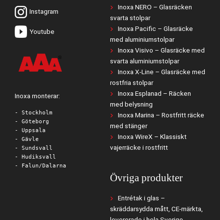
Inoxa NERO – Glasräcken
Instagram
svarta stolpar
Inoxa Pacific – Glasräcke
Youtube
med aluminiumstolpar
Inoxa Visivo – Glasräcke med
svarta aluminiumstolpar
Inoxa X-Line – Glasräcke med
rostfria stolpar
Inoxa Esplanad – Räcken
Inoxa monterar:
med belysning
- Stockholm
Inoxa Marina – Rostfritt räcke
- Göteborg
med stänger
- Uppsala
Inoxa WireX – Klassiskt
- Gävle
vajerräcke i rostfritt
- Sundsvall
- Hudiksvall
- Falun/Dalarna
Övriga produkter
Entrétak i glas –
skräddarsydda mått, CE-märkta,
levererade i hela Sverige