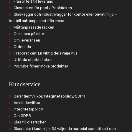
Från offert till leverans
Glasräcken för pool / Poolräcken
Glasväggar och industriväggar för kontor eller privat miljö –
beställ måttanpassat från Inoxa
Måttanpassade räcken
Om Inoxa på nätet
Om leveransen
Ordersida
Trappräcken: En viktig del i varje hus
Utförda objekt räcken
Youtube filmer Inoxa produkter
Kundservice
Garantier/Villkor/Integritetspolicy/GDPR
Användarvillkor
Integritetspolicy
Om GDPR
Glas till glasräcken
Glasräcke i kustmiljö: Så väljer du material som tål salt och