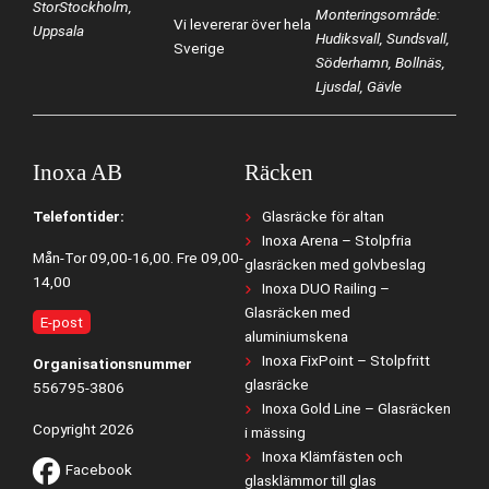
StorStockholm,
Monteringsområde:
Vi levererar över hela
Uppsala
Hudiksvall, Sundsvall,
Sverige
Söderhamn, Bollnäs,
Ljusdal, Gävle
Inoxa AB
Räcken
Telefontider:
Glasräcke för altan
Inoxa Arena – Stolpfria
Mån-Tor 09,00-16,00. Fre 09,00-
glasräcken med golvbeslag
14,00
Inoxa DUO Railing –
Glasräcken med
E-post
aluminiumskena
Inoxa FixPoint – Stolpfritt
Organisationsnummer
glasräcke
556795-3806
Inoxa Gold Line – Glasräcken
Copyright 2026
i mässing
Inoxa Klämfästen och
Facebook
glasklämmor till glas