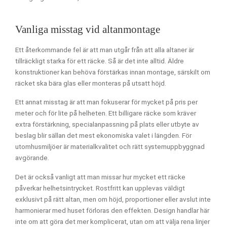
Vanliga misstag vid altanmontage
Ett återkommande fel är att man utgår från att alla altaner är
tillräckligt starka för ett räcke. Så är det inte alltid. Äldre
konstruktioner kan behöva förstärkas innan montage, särskilt om
räcket ska bära glas eller monteras på utsatt höjd.
Ett annat misstag är att man fokuserar för mycket på pris per
meter och för lite på helheten. Ett billigare räcke som kräver
extra förstärkning, specialanpassning på plats eller utbyte av
beslag blir sällan det mest ekonomiska valet i längden. För
utomhusmiljöer är materialkvalitet och rätt systemuppbyggnad
avgörande.
Det är också vanligt att man missar hur mycket ett räcke
påverkar helhetsintrycket. Rostfritt kan upplevas väldigt
exklusivt på rätt altan, men om höjd, proportioner eller avslut inte
harmonierar med huset förloras den effekten. Design handlar här
inte om att göra det mer komplicerat, utan om att välja rena linjer