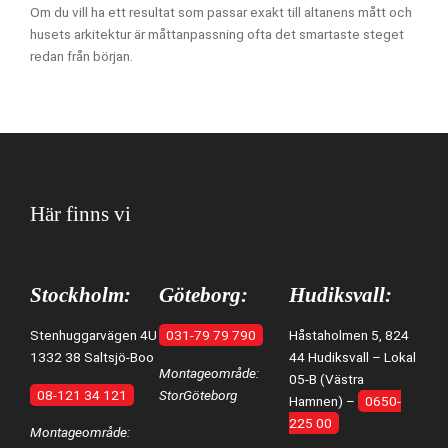
Om du vill ha ett resultat som passar exakt till altanens mått och
husets arkitektur är måttanpassning ofta det smartaste steget
redan från början.
Här finns vi
Stockholm:
Göteborg:
Hudiksvall:
Stenhuggarvägen 4U
031-79 79 790
Håstaholmen 5, 824
1332 38 Saltsjö-Boo
44 Hudiksvall – Lokal
Montageområde:
05-B (Västra
08-121 34 121
StorGöteborg
Hamnen) –
0650-
225 00
Montageområde: