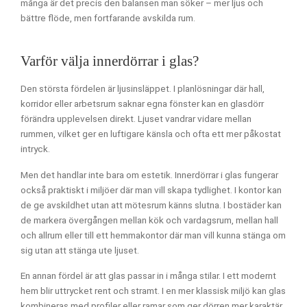
många är det precis den balansen man söker – mer ljus och
bättre flöde, men fortfarande avskilda rum.
Varför välja innerdörrar i glas?
Den största fördelen är ljusinsläppet. I planlösningar där hall,
korridor eller arbetsrum saknar egna fönster kan en glasdörr
förändra upplevelsen direkt. Ljuset vandrar vidare mellan
rummen, vilket ger en luftigare känsla och ofta ett mer påkostat
intryck.
Men det handlar inte bara om estetik. Innerdörrar i glas fungerar
också praktiskt i miljöer där man vill skapa tydlighet. I kontor kan
de ge avskildhet utan att mötesrum känns slutna. I bostäder kan
de markera övergången mellan kök och vardagsrum, mellan hall
och allrum eller till ett hemmakontor där man vill kunna stänga om
sig utan att stänga ute ljuset.
En annan fördel är att glas passar in i många stilar. I ett modernt
hem blir uttrycket rent och stramt. I en mer klassisk miljö kan glas
kombineras med profiler eller ramar som ger dörren mer karaktär.