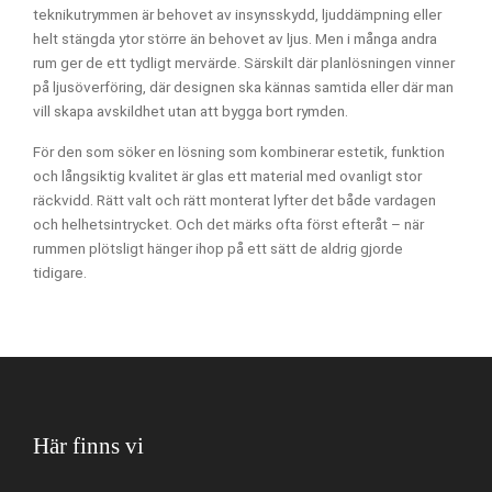
teknikutrymmen är behovet av insynsskydd, ljuddämpning eller
helt stängda ytor större än behovet av ljus. Men i många andra
rum ger de ett tydligt mervärde. Särskilt där planlösningen vinner
på ljusöverföring, där designen ska kännas samtida eller där man
vill skapa avskildhet utan att bygga bort rymden.
För den som söker en lösning som kombinerar estetik, funktion
och långsiktig kvalitet är glas ett material med ovanligt stor
räckvidd. Rätt valt och rätt monterat lyfter det både vardagen
och helhetsintrycket. Och det märks ofta först efteråt – när
rummen plötsligt hänger ihop på ett sätt de aldrig gjorde
tidigare.
Här finns vi