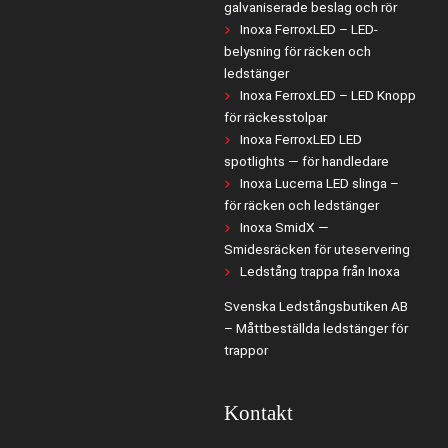
galvaniserade beslag och rör
Inoxa FerroxLED – LED-
belysning för räcken och
ledstänger
Inoxa FerroxLED – LED Knopp
för räckesstolpar
Inoxa FerroxLED LED
spotlights — för handledare
Inoxa Lucerna LED slinga –
för räcken och ledstänger
Inoxa SmidX —
Smidesräcken för uteservering
Ledstång trappa från Inoxa
Svenska Ledstångsbutiken AB
– Måttbeställda ledstänger för
trappor
Kontakt