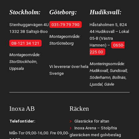
Stockholm:
Göteborg:
Hudiksvall:
Stenhuggarvägen 4U
031-79 79 790
Håstaholmen 5, 824
1332 38 Saltsjö-Boo
44 Hudiksvall – Lokal
Montageområde:
05-B (Västra
08-121 34 121
StorGöteborg
Hamnen) –
0650-
225 00
Montageområde:
StorStockholm,
Monteringsområde:
Vi levererar över hela
Uppsala
Hudiksvall, Sundsvall,
Sverige
Söderhamn, Bollnäs,
Ljusdal, Gävle
Inoxa AB
Räcken
Telefontider:
Glasräcke för altan
Inoxa Arena – Stolpfria
Mån-Tor 09,00-16,00. Fre 09,00-
glasräcken med golvbeslag