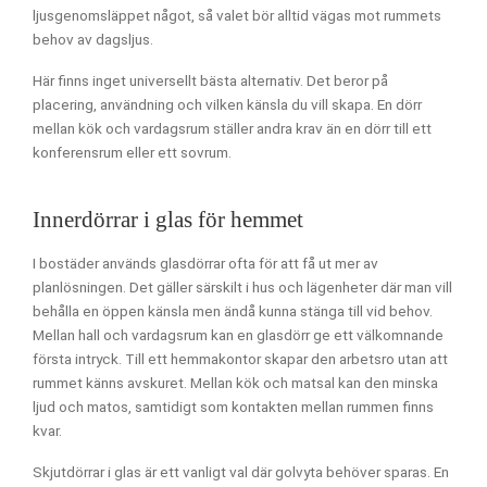
ljusgenomsläppet något, så valet bör alltid vägas mot rummets
behov av dagsljus.
Här finns inget universellt bästa alternativ. Det beror på
placering, användning och vilken känsla du vill skapa. En dörr
mellan kök och vardagsrum ställer andra krav än en dörr till ett
konferensrum eller ett sovrum.
Innerdörrar i glas för hemmet
I bostäder används glasdörrar ofta för att få ut mer av
planlösningen. Det gäller särskilt i hus och lägenheter där man vill
behålla en öppen känsla men ändå kunna stänga till vid behov.
Mellan hall och vardagsrum kan en glasdörr ge ett välkomnande
första intryck. Till ett hemmakontor skapar den arbetsro utan att
rummet känns avskuret. Mellan kök och matsal kan den minska
ljud och matos, samtidigt som kontakten mellan rummen finns
kvar.
Skjutdörrar i glas är ett vanligt val där golvyta behöver sparas. En