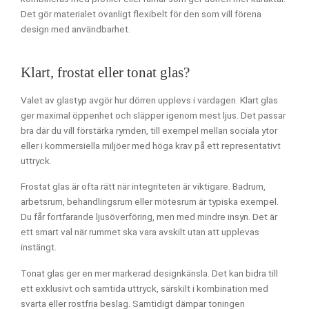
Det gör materialet ovanligt flexibelt för den som vill förena
design med användbarhet.
Klart, frostat eller tonat glas?
Valet av glastyp avgör hur dörren upplevs i vardagen. Klart glas
ger maximal öppenhet och släpper igenom mest ljus. Det passar
bra där du vill förstärka rymden, till exempel mellan sociala ytor
eller i kommersiella miljöer med höga krav på ett representativt
uttryck.
Frostat glas är ofta rätt när integriteten är viktigare. Badrum,
arbetsrum, behandlingsrum eller mötesrum är typiska exempel.
Du får fortfarande ljusöverföring, men med mindre insyn. Det är
ett smart val när rummet ska vara avskilt utan att upplevas
instängt.
Tonat glas ger en mer markerad designkänsla. Det kan bidra till
ett exklusivt och samtida uttryck, särskilt i kombination med
svarta eller rostfria beslag. Samtidigt dämpar toningen