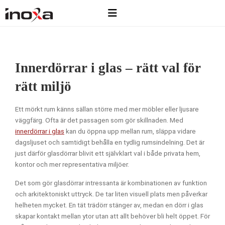
Innerdörrar i glas – rätt val för
rätt miljö
Ett mörkt rum känns sällan större med mer möbler eller ljusare
väggfärg. Ofta är det passagen som gör skillnaden. Med
innerdörrar i glas
kan du öppna upp mellan rum, släppa vidare
dagsljuset och samtidigt behålla en tydlig rumsindelning. Det är
just därför glasdörrar blivit ett självklart val i både privata hem,
kontor och mer representativa miljöer.
Det som gör glasdörrar intressanta är kombinationen av funktion
och arkitektoniskt uttryck. De tar liten visuell plats men påverkar
helheten mycket. En tät trädörr stänger av, medan en dörr i glas
skapar kontakt mellan ytor utan att allt behöver bli helt öppet. För