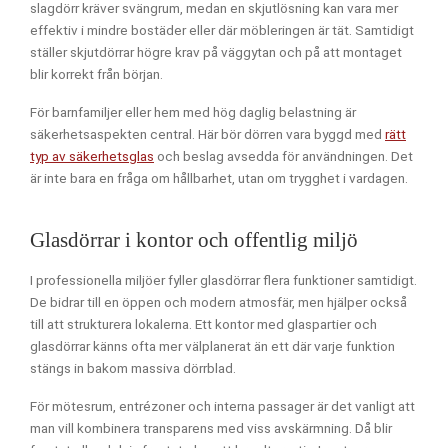
slagdörr kräver svängrum, medan en skjutlösning kan vara mer
effektiv i mindre bostäder eller där möbleringen är tät. Samtidigt
ställer skjutdörrar högre krav på väggytan och på att montaget
blir korrekt från början.
För barnfamiljer eller hem med hög daglig belastning är
säkerhetsaspekten central. Här bör dörren vara byggd med
rätt
typ av säkerhetsglas
och beslag avsedda för användningen. Det
är inte bara en fråga om hållbarhet, utan om trygghet i vardagen.
Glasdörrar i kontor och offentlig miljö
I professionella miljöer fyller glasdörrar flera funktioner samtidigt.
De bidrar till en öppen och modern atmosfär, men hjälper också
till att strukturera lokalerna. Ett kontor med glaspartier och
glasdörrar känns ofta mer välplanerat än ett där varje funktion
stängs in bakom massiva dörrblad.
För mötesrum, entrézoner och interna passager är det vanligt att
man vill kombinera transparens med viss avskärmning. Då blir