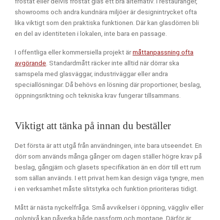
frostat eller delvis frostat glas ett bra alternativ. I restauranger,
showrooms och andra kundnära miljöer är designintrycket ofta
lika viktigt som den praktiska funktionen. Där kan glasdörren bli
en del av identiteten i lokalen, inte bara en passage.
I offentliga eller kommersiella projekt är
måttanpassning ofta
avgörande
. Standardmått räcker inte alltid när dörrar ska
samspela med glasväggar, industriväggar eller andra
speciallösningar. Då behövs en lösning där proportioner, beslag,
öppningsriktning och tekniska krav fungerar tillsammans.
Viktigt att tänka på innan du beställer
Det första är att utgå från användningen, inte bara utseendet. En
dörr som används många gånger om dagen ställer högre krav på
beslag, gångjärn och glasets specifikation än en dörr till ett rum
som sällan används. I ett privat hem kan design väga tyngre, men
i en verksamhet måste slitstyrka och funktion prioriteras tidigt.
Mått är nästa nyckelfråga. Små avvikelser i öppning, väggliv eller
golvnivå kan påverka både passform och montage. Därför är