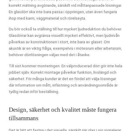
korrekt mätning avgörande, särskilt vid måttanpassade lösningar.
En glasdörr ska inte bara passa i öppningen, utan även fungera
ihop med karm, väggmaterial och rörelseyta.
Du bör också ta ställning till hur mycket ljudreduktion du behöver.
Glasdörrar kan avgränsa visuellt mycket effektivt, men ljudnivån
påverkas av konstruktionen i stort, inte bara av glaset. Om
akustik är en viktig fråga, exempelvis i mötesrum eller arbetsrum,
behöver dörrlösningen väljas med det i åtanke.
Till sist kommer monteringen. En välproducerad dörr gör inte hela
jobbet själv. Korrekt montage påverkar funktion, livslängd och
säkerhet. För många kunder är det en fördel att välja lösningar
där information om mått, infästning och användningsområde är
tydlig redan inför beställning.
Design, säkerhet och kvalitet måste fungera
tillsammans
Det är lätt att fastna i det visuella, särskilt när glas i sig signalerar