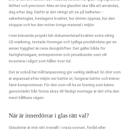
lätthet och precision. Men en bra glasdörr ska tåla att användas,
dag efter dag. Därför är det viktigt att se på helheten –
säkerhetsglas, beslagens kvalitet, hur dörren öppnas, hur den
stoppar och hur den möter övriga material i miljön.
I mer krävande projekt blir dokumenterad kvalitet extra viktig.
CE-märkning, testade lösningar och tydliga produktdata ger en
annan trygghet än rena designlöften. Det gäller både för
fastighetsägare, entreprenörer och privatkunder som vill
investera i något som håller över tid.
Det är också här måttanpassning gör verklig skillnad. En dörr som
är anpassad efter miljön ser bättre ut, fungerar bättre och kräver
färre kompromisser. För den som vill ha en lösning som känns
genomtänkt från första skiss till färdigt montage är det ofta den
mest hållbara vägen.
När är innerdörrar i glas rätt val?
Glasdörrar är inte rätt överallt. I vissa sovrum, förråd eller