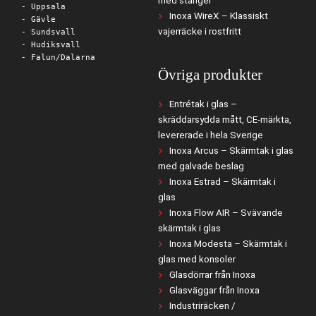
med stänger
- Uppsala
Inoxa WireX – Klassiskt
- Gävle
vajerräcke i rostfritt
- Sundsvall
- Hudiksvall
- Falun/Dalarna
Övriga produkter
Entrétak i glas –
skräddarsydda mått, CE-märkta,
levererade i hela Sverige
Inoxa Arcus – Skärmtak i glas
med galvade beslag
Inoxa Estrad – Skärmtak i
glas
Inoxa Flow AIR – Svävande
skärmtak i glas
Inoxa Modesta – Skärmtak i
glas med konsoler
Glasdörrar från Inoxa
Glasväggar från Inoxa
Industriräcken /