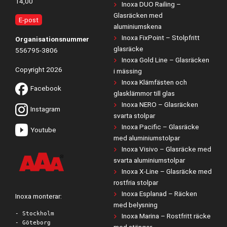
14,00
Inoxa DUO Railing –
Glasräcken med
E-post
aluminiumskena
Inoxa FixPoint – Stolpfritt
Organisationsnummer
glasräcke
556795-3806
Inoxa Gold Line – Glasräcken
Copyright 2026
i mässing
Inoxa Klämfästen och
Facebook
glasklämmor till glas
Inoxa NERO – Glasräcken
Instagram
svarta stolpar
Inoxa Pacific – Glasräcke
Youtube
med aluminiumstolpar
Inoxa Visivo – Glasräcke med
svarta aluminiumstolpar
Inoxa X-Line – Glasräcke med
rostfria stolpar
Inoxa Esplanad – Räcken
Inoxa monterar:
med belysning
- Stockholm
Inoxa Marina – Rostfritt räcke
- Göteborg