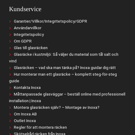
Kundservice
Garantier/Villkor/Integritetspolicy/GDPR
Användarvillkor
Integritetspolicy
Om GDPR
Glas till glasräcken
Glasräcke i kustmiljö: Så väljer du material som tål salt och
vind
Glasräcken – vad ska man tänka på? Inoxa guidar dig rätt
Hur monterar man ett glasräcke – komplett steg-för-steg
guide
Kontakta Inoxa
Måttanpassade glasväggar – beställ online med professionell
installation | Inoxa
Montera glasräcken själv? – Montage av Inoxa?
Om Inoxa AB
Outlet Inoxa
Regler för att montera räcken
Skötselråd räcken från Inoxa