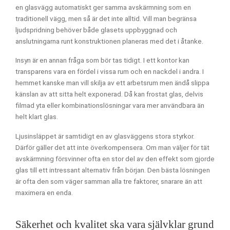
en glasvägg automatiskt ger samma avskärmning som en
traditionell vägg, men så är det inte alltid. Vill man begränsa
ljudspridning behöver både glasets uppbyggnad och
anslutningarna runt konstruktionen planeras med det i åtanke.
Insyn är en annan fråga som bör tas tidigt. I ett kontor kan
transparens vara en fördel i vissa rum och en nackdel i andra. I
hemmet kanske man vill skilja av ett arbetsrum men ändå slippa
känslan av att sitta helt exponerad. Då kan frostat glas, delvis
filmad yta eller kombinationslösningar vara mer användbara än
helt klart glas.
Ljusinsläppet är samtidigt en av glasväggens stora styrkor.
Därför gäller det att inte överkompensera. Om man väljer för tät
avskärmning försvinner ofta en stor del av den effekt som gjorde
glas till ett intressant alternativ från början. Den bästa lösningen
är ofta den som väger samman alla tre faktorer, snarare än att
maximera en enda.
Säkerhet och kvalitet ska vara självklar grund