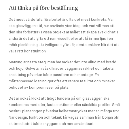
Att tänka på före beställning
Det mest värdefulla förarbetet är ofta det mest konkreta. Var
ska glasväggen stå, hur används ytan idag och vad vill man att
den ska förbättra? I vissa projekt är målet att skapa avskildhet. I
andra är det att lyfta ett rum visuellt eller att få in mer ljus i en
mörk planlösning. Ju tydligare syftet är, desto enklare blir det att
välja rätt konstruktion.
Mätning är nästa steg, men här räcker det inte alltid med bredd
och höjd. Golvets nivåskillnader, väggarnas rakhet och takets
anslutning påverkar både passform och montage. En
måttanpassad lösning ger ofta ett renare resultat och minskar
behovet av kompromisser på plats.
Det är också klokt att tidigt fundera på om glasväggen ska
kombineras med dörr, fasta sektioner eller särskilda profiler. Små
beslut i planeringen påverkar helhetsintrycket mer än många tror.
När design, funktion och teknik får vägas samman från början blir
slutresultatet både snyggare och mer användbart.