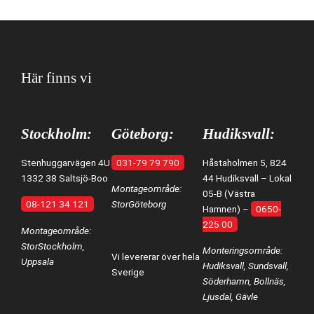
Här finns vi
Stockholm:
Göteborg:
Hudiksvall:
Stenhuggarvägen 4U
031-79 79 790
Håstaholmen 5, 824
1332 38 Saltsjö-Boo
44 Hudiksvall – Lokal
Montageområde:
05-B (Västra
08-121 34 121
StorGöteborg
Hamnen) –
0650-
225 00
Montageområde:
StorStockholm,
Monteringsområde:
Vi levererar över hela
Uppsala
Hudiksvall, Sundsvall,
Sverige
Söderhamn, Bollnäs,
Ljusdal, Gävle