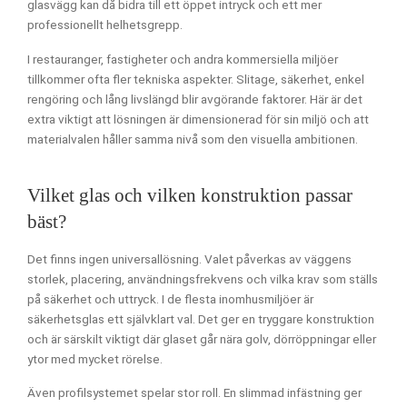
glasvägg kan då bidra till ett öppet intryck och ett mer
professionellt helhetsgrepp.
I restauranger, fastigheter och andra kommersiella miljöer
tillkommer ofta fler tekniska aspekter. Slitage, säkerhet, enkel
rengöring och lång livslängd blir avgörande faktorer. Här är det
extra viktigt att lösningen är dimensionerad för sin miljö och att
materialvalen håller samma nivå som den visuella ambitionen.
Vilket glas och vilken konstruktion passar
bäst?
Det finns ingen universallösning. Valet påverkas av väggens
storlek, placering, användningsfrekvens och vilka krav som ställs
på säkerhet och uttryck. I de flesta inomhusmiljöer är
säkerhetsglas ett självklart val. Det ger en tryggare konstruktion
och är särskilt viktigt där glaset går nära golv, dörröppningar eller
ytor med mycket rörelse.
Även profilsystemet spelar stor roll. En slimmad infästning ger