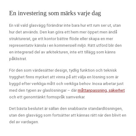
En investering som märks varje dag
En väl vald glasvägg förändrar inte bara hur ett rum ser ut, utan
hur det används. Den kan göra ett hem mer öppet men ändå
strukturerat, ge ett kontor bättre flöde eller skapa en mer
representativ känsla i en kommersiell miljö. Rätt utförd blir den
en integrerad del av arkitekturen, inte ett tillägg som känns
påklistrat.
För den som värdesätter design, tydlig funktion och teknisk
trygghet finns mycket att vinna på att välja en lösning som är
byggd efter verkliga mått och verkliga behov. Inoxa arbetar just
med den typen av glaslösningar – där
måttanpassning, säkerhet
och ett genomtänkt formspråk samverkar.
Det bästa beslutet är sällan den snabbaste standardlösningen,
utan den glasvägg som fortsätter att kännas rätt när den blivit en
del av vardagen.