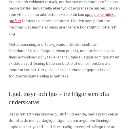
ett lätt och exklusivt uttryck, medan mer markerade profiler kan
passa bättre i industriella eller tydligt avgränsade miljöer. För den
som vill ha en mer arkitektonisk karaktär kan
spröjs eller mörka
profiler
förstärka rummets identitet. För den som prioriterar
maximal ljusgenomsläppning är en renare konstruktion ofta rätt
väg.
Måttanpassning är ofta avgörande för slutresultatet.
Standardmått kan fungera i vissa projekt, men i många miljöer
finns avvikelser i golv, tak eller anslutande väggar som gör att en
skräddarsydd lösning både ser bättre ut och blir enklare att
montera korrekt. Det gäller särskilt i renoveringsprojekt där
förutsättningarna sällan är helt raka.
Ljud, insyn och ljus – tre frågor som ofta
underskattas
Det är lätt att välja glasvägg utifrån utseende, men i praktiken är
det ofta de mer vardagliga frågorna som avgör om lösningen
upplevs som lyckad. Ljud är ett tydligt exempel. Många tror att