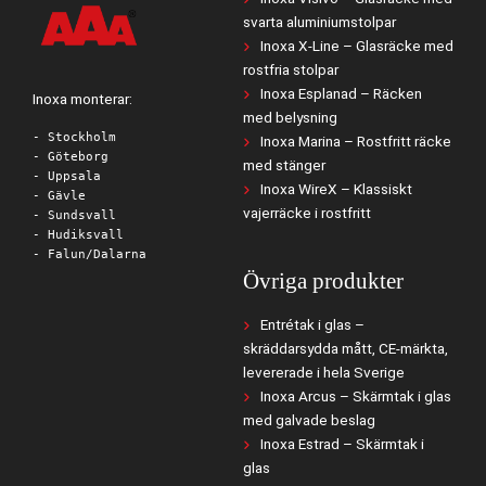
svarta aluminiumstolpar
Inoxa X-Line – Glasräcke med
rostfria stolpar
Inoxa Esplanad – Räcken
Inoxa monterar:
med belysning
- Stockholm
Inoxa Marina – Rostfritt räcke
- Göteborg
med stänger
- Uppsala
Inoxa WireX – Klassiskt
- Gävle
vajerräcke i rostfritt
- Sundsvall
- Hudiksvall
- Falun/Dalarna
Övriga produkter
Entrétak i glas –
skräddarsydda mått, CE-märkta,
levererade i hela Sverige
Inoxa Arcus – Skärmtak i glas
med galvade beslag
Inoxa Estrad – Skärmtak i
glas