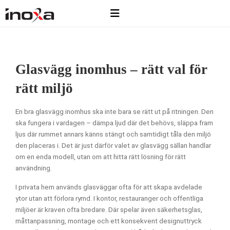
Glasvägg inomhus – rätt val för
rätt miljö
En bra glasvägg inomhus ska inte bara se rätt ut på ritningen. Den
ska fungera i vardagen – dämpa ljud där det behövs, släppa fram
ljus där rummet annars känns stängt och samtidigt tåla den miljö
den placeras i. Det är just därför valet av glasvägg sällan handlar
om en enda modell, utan om att hitta rätt lösning för rätt
användning.
I privata hem används glasväggar ofta för att skapa avdelade
ytor utan att förlora rymd. I kontor, restauranger och offentliga
miljöer är kraven ofta bredare. Där spelar även säkerhetsglas,
måttanpassning, montage och ett konsekvent designuttryck