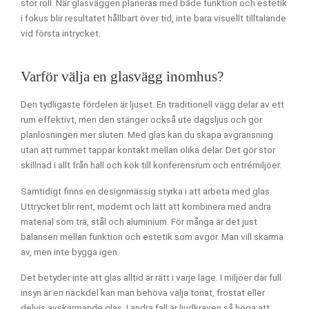
stor roll. När glasväggen planeras med både funktion och estetik
i fokus blir resultatet hållbart över tid, inte bara visuellt tilltalande
vid första intrycket.
Varför välja en glasvägg inomhus?
Den tydligaste fördelen är ljuset. En traditionell vägg delar av ett
rum effektivt, men den stänger också ute dagsljus och gör
planlösningen mer sluten. Med glas kan du skapa avgränsning
utan att rummet tappar kontakt mellan olika delar. Det gör stor
skillnad i allt från hall och kök till konferensrum och entrémiljöer.
Samtidigt finns en designmässig styrka i att arbeta med glas.
Uttrycket blir rent, modernt och lätt att kombinera med andra
material som trä, stål och aluminium. För många är det just
balansen mellan funktion och estetik som avgör. Man vill skärma
av, men inte bygga igen.
Det betyder inte att glas alltid är rätt i varje läge. I miljöer där full
insyn är en nackdel kan man behöva välja tonat, frostat eller
delvis avskärmande glas. I andra fall är ljudkraven så höga att