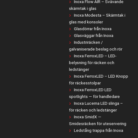
Inoxa Flow AIR – Svävande
skärmtak i glas
Inoxa Modesta – Skärmtak i
glas med konsoler
Glasdörrar från Inoxa
Glasväggar från Inoxa
Industriräcken /
galvaniserade beslag och rör
Inoxa FerroxLED – LED-
belysning för räcken och
ledstänger
Inoxa FerroxLED – LED Knopp
för räckesstolpar
Inoxa FerroxLED LED
spotlights — för handledare
Inoxa Lucerna LED slinga –
för räcken och ledstänger
Inoxa SmidX —
Smidesräcken för uteservering
Ledstång trappa från Inoxa