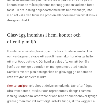
konstruktionen måste planeras mer noggrant än vad man först
tänkt. En bra lösning börjar därför med rätt behovsanalys, inte
med att välja den tunnaste profilen eller den mest minimalistiska
designen direkt.
Glasvägg inomhus i hem, kontor och
offentlig miljö
I bostäder används glasväggar ofta för att dela av mellan kök
och vardagsrum, skapa ett avskilt hemmakontor eller ge hallen
ett mer öppet uttryck. Där handlar valet ofta om att behålla
ljusflödet och ge bostaden en mer genomarbetad känsla.
Särskilt i mindre planlösningar kan en glasvägg ge separation
utan att ytan upplevs mindre.
I kontorsmiljöer
är behovet delvis annorlunda. Där efterfrågas
ofta transparens, struktur och representativ design i samma
lösning. Mötesrum, arbetszoner och receptioner behöver tydliga
gränser, men man vill samtidigt undvika tunga, slutna väggar. En