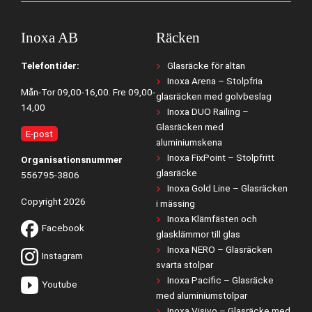
Inoxa AB
Räcken
Telefontider:
Glasräcke för altan
Inoxa Arena – Stolpfria
Mån-Tor 09,00-16,00. Fre 09,00-
glasräcken med golvbeslag
14,00
Inoxa DUO Railing –
Glasräcken med
E-post
aluminiumskena
Inoxa FixPoint – Stolpfritt
Organisationsnummer
glasräcke
556795-3806
Inoxa Gold Line – Glasräcken
Copyright 2026
i mässing
Inoxa Klämfästen och
Facebook
glasklämmor till glas
Inoxa NERO – Glasräcken
Instagram
svarta stolpar
Inoxa Pacific – Glasräcke
Youtube
med aluminiumstolpar
Inoxa Visivo – Glasräcke med